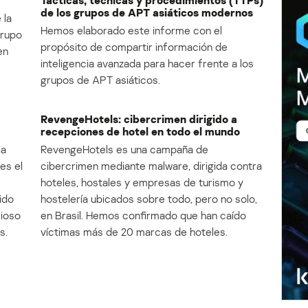
Tácticas, técnicas y procedimientos (TTPs)
de los grupos de APT asiáticos modernos
 la
Hemos elaborado este informe con el
Grupo
propósito de compartir información de
en
inteligencia avanzada para hacer frente a los
grupos de APT asiáticos.
RevengeHotels: cibercrimen dirigido a
recepciones de hotel en todo el mundo
la
RevengeHotels es una campaña de
es el
cibercrimen mediante malware, dirigida contra
e
hoteles, hostales y empresas de turismo y
ido
hostelería ubicados sobre todo, pero no solo,
cioso
en Brasil. Hemos confirmado que han caído
s.
víctimas más de 20 marcas de hoteles.