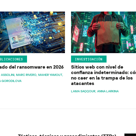
BLICACIONES
INVESTIGACIÓN
ado del ransomware en 2026
Sitios web con nivel de
confianza indeterminado: c
 ASSOLINI
MARC RIVERO
MAHER YAMOUT
no caer en la trampa de los
A GORODILOVA
atacantes
LAMA SAQQOUR
ANNA LARKINA