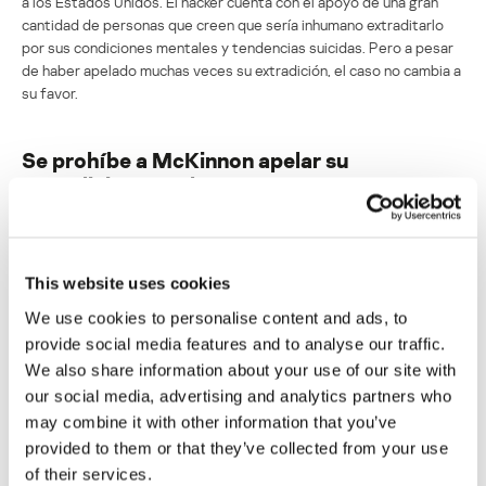
a los Estados Unidos. El hacker cuenta con el apoyo de una gran
cantidad de personas que creen que sería inhumano extraditarlo
por sus condiciones mentales y tendencias suicidas. Pero a pesar
de haber apelado muchas veces su extradición, el caso no cambia a
su favor.
Se prohíbe a McKinnon apelar su
extradición ante la Corte Suprema
Su dirección de correo electrónico no será publicada.
Los
campos obligatorios están marcados con
*
This website uses cookies
We use cookies to personalise content and ads, to
provide social media features and to analyse our traffic.
We also share information about your use of our site with
our social media, advertising and analytics partners who
may combine it with other information that you’ve
Nombre
*
Correo electrónico
*
provided to them or that they’ve collected from your use
of their services.