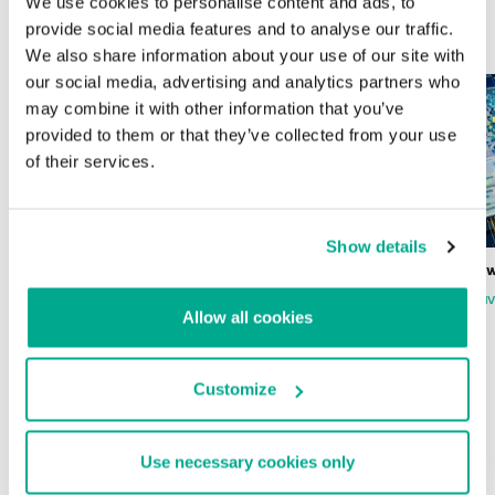
We use cookies to personalise content and ads, to
ÚLTIMAS PUBLICACIONES
provide social media features and to analyse our traffic.
We also share information about your use of our site with
our social media, advertising and analytics partners who
may combine it with other information that you’ve
provided to them or that they’ve collected from your use
of their services.
Show details
Wardriving en México: preparativos para
Estado del ransomw
la Copa Mundial de Fútbol 2026
FABIO ASSOLINI
MARC RI
Allow all cookies
ISABEL MANJARREZ
DARYA GORODILOVA
Customize
INFORMES
Use necessary cookies only