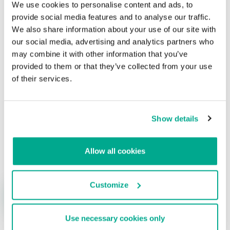
We use cookies to personalise content and ads, to
SecTor – Conferencia de Educación en
provide social media features and to analyse our traffic.
Seguridad 2012 en Toronto, Canadá
We also share information about your use of our site with
our social media, advertising and analytics partners who
Su dirección de correo electrónico no será publicada.
Los
may combine it with other information that you’ve
campos obligatorios están marcados con
*
provided to them or that they’ve collected from your use
of their services.
Show details
Nombre
*
Correo electrónico
*
Allow all cookies
Customize
Use necessary cookies only