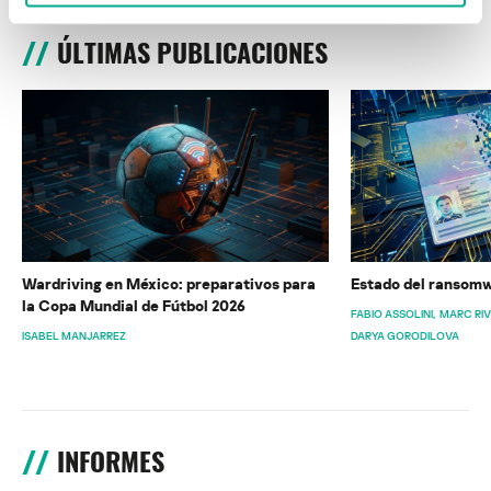
ÚLTIMAS PUBLICACIONES
Wardriving en México: preparativos para
Estado del ransomw
la Copa Mundial de Fútbol 2026
FABIO ASSOLINI
MARC RI
ISABEL MANJARREZ
DARYA GORODILOVA
INFORMES