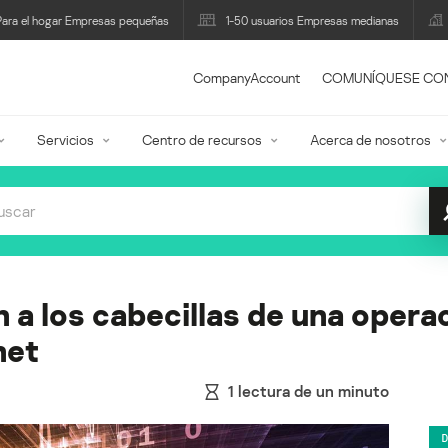
Para el hogar Empresas pequeñas
1-50 usuarios Empresas medianas
CompanyAccount
COMUNÍQUESE CO
Servicios
Centro de recursos
Acerca de nosotros
n a los cabecillas de una opera
net
1
lectura de un minuto