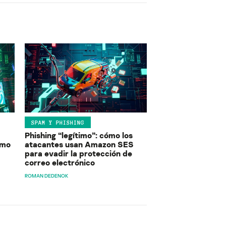
SPAM Y PHISHING
Phishing “legítimo”: cómo los
ómo
atacantes usan Amazon SES
para evadir la protección de
correo electrónico
ROMAN DEDENOK