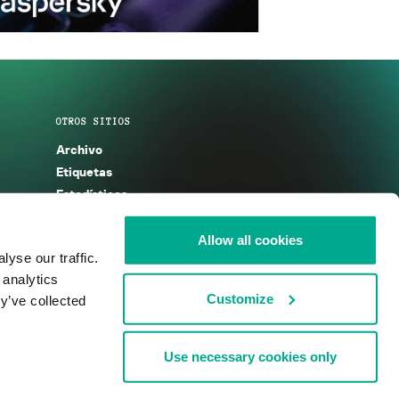
OTROS SITIOS
Archivo
Etiquetas
Estadísticas
Enciclopedia
Descripciones
Allow all cookies
yse our traffic.
g
KSB 2025
 analytics
Customize
y’ve collected
Use necessary cookies only
nos de uso
Acuerdo de licencia
Cookies