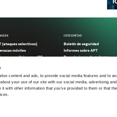
NAZAS
CATEGORÍAS
 (ataques selectivos)
Boletín de seguridad
nazas móviles
Informes sobre APT
ware para Unix y macOS
Descripciones de malware
ware para Windows
Investigación
s
orno seguro (IoT)
Informes sobre malware
ise content and ads, to provide social media features and to anal
nazas financieras
Informes sobre spam y phishin
about your use of our site with our social media, advertising and
nazas industriales
Publicaciones
t with other information that you’ve provided to them or that the
m y phishing
Incidentes
ices.
os.
Política de privacidad
Térmi