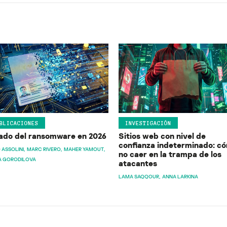
BLICACIONES
INVESTIGACIÓN
ado del ransomware en 2026
Sitios web con nivel de
confianza indeterminado: c
 ASSOLINI
MARC RIVERO
MAHER YAMOUT
no caer en la trampa de los
A GORODILOVA
atacantes
LAMA SAQQOUR
ANNA LARKINA