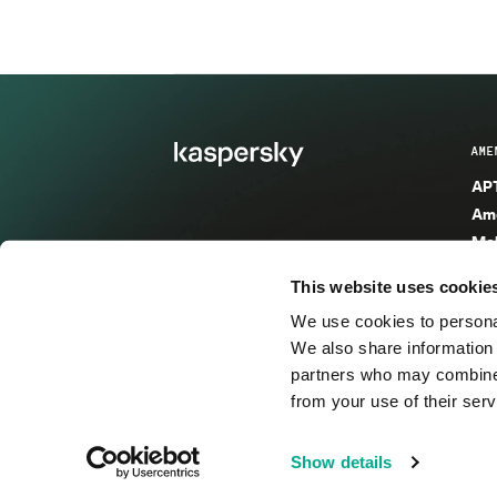
AME
APT
Ame
Mal
Mal
This website uses cookie
Ent
We use cookies to personal
Ame
We also share information 
Ame
partners who may combine i
Spa
from your use of their serv
© 2026 AO Kaspersky Lab. Todos los derechos reservad
Show details