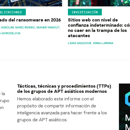
BLICACIONES
INVESTIGACIÓN
ado del ransomware en 2026
Sitios web con nivel de
confianza indeterminado: c
 ASSOLINI
MARC RIVERO
MAHER YAMOUT
no caer en la trampa de los
A GORODILOVA
atacantes
LAMA SAQQOUR
ANNA LARKINA
Tácticas, técnicas y procedimientos (TTPs)
de los grupos de APT asiáticos modernos
 la
Hemos elaborado este informe con el
Grupo
propósito de compartir información de
en
inteligencia avanzada para hacer frente a los
grupos de APT asiáticos.