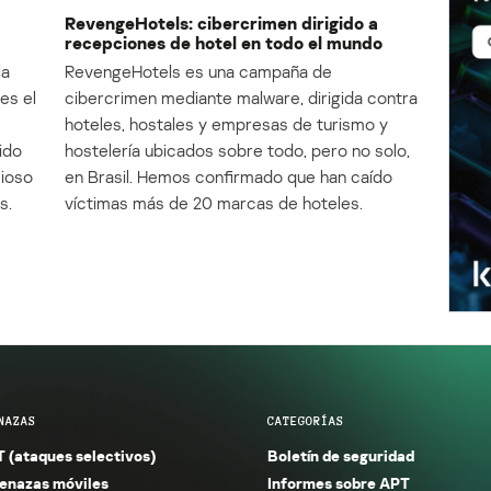
RevengeHotels: cibercrimen dirigido a
recepciones de hotel en todo el mundo
la
RevengeHotels es una campaña de
es el
cibercrimen mediante malware, dirigida contra
e
hoteles, hostales y empresas de turismo y
ido
hostelería ubicados sobre todo, pero no solo,
cioso
en Brasil. Hemos confirmado que han caído
s.
víctimas más de 20 marcas de hoteles.
NAZAS
CATEGORÍAS
 (ataques selectivos)
Boletín de seguridad
nazas móviles
Informes sobre APT