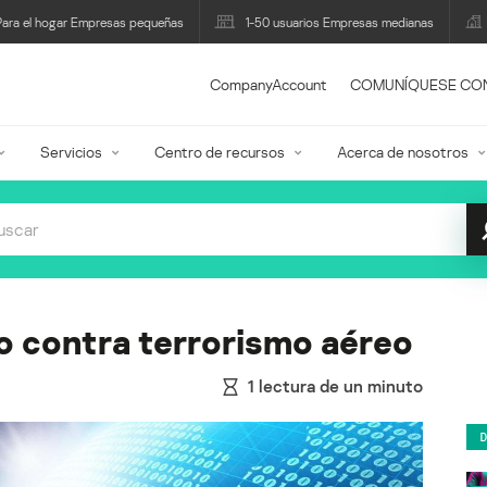
Para el hogar Empresas pequeñas
1-50 usuarios Empresas medianas
CompanyAccount
COMUNÍQUESE CO
Servicios
Centro de recursos
Acerca de nosotros
o contra terrorismo aéreo
1
lectura de un minuto