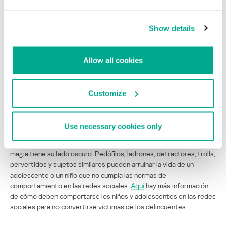
según las estadísticas del módulo “Control Parental”
Los sistemas de comunicación por Internet gozan de mayor
Show details
popularidad en México, Brasil, Rusia e Italia. Lo contrario ocurre en
China, Alemania y el Reino Unido.
Allow all cookies
En China quizás se deba a que el estado filtra el tráfico de Internet,
y en Alemania y el Reino Unido, a la integración de las tecnologías
móviles y los teléfonos inteligentes en la vida cotidiana de los
Customize
estudiantes.
Todo esto está muy bien, la tecnología hace que nuestro mundo
Use necessary cookies only
sea más cómodo, y la comunicación en tiempo real con una persona
que está al otro lado del mundo parece cosa de magia. Pero toda
magia tiene su lado oscuro. Pedófilos, ladrones, detractores, trolls,
pervertidos y sujetos similares pueden arruinar la vida de un
adolescente o un niño que no cumpla las normas de
comportamiento en las redes sociales.
Aquí
hay más información
de cómo deben comportarse los niños y adolescentes en las redes
sociales para no convertirse víctimas de los delincuentes.