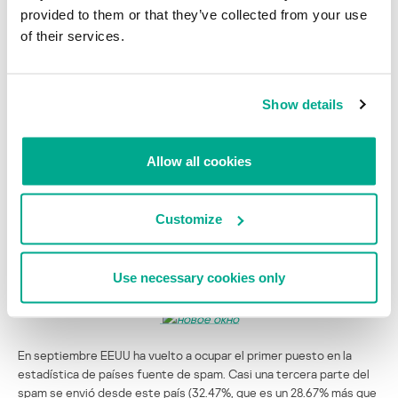
provided to them or that they’ve collected from your use
of their services.
Por supuesto, el vínculo del mensaje llevaba a un sitio phishing que
pedía escribir el login y contraseña para leer el mensaje recibido.
Este envío es curioso porque los phishers no pudieron o no
quisieron ocultar que se trataba de un envío masivo. Si el lector
Show details
presta atención al campo “Destinatario”, se dará cuenta de que
todos los destinatarios a quienes se envió el mensaje tienen una
dirección que empiezan con un nombre tan “raro” como Alexander.
Allow all cookies
Además, en septiembre los phishers se interesaron por las
cuentas de juegos de WOW, algo que ya habíamos mencionado en
Customize
nuestro weblog: http://www.viruslist.com/es/weblog?page=1.
Países fuente de spam
Use necessary cookies only
En septiembre EEUU ha vuelto a ocupar el primer puesto en la
estadística de países fuente de spam. Casi una tercera parte del
spam se envió desde este país (32.47%, que es un 28.67% más que