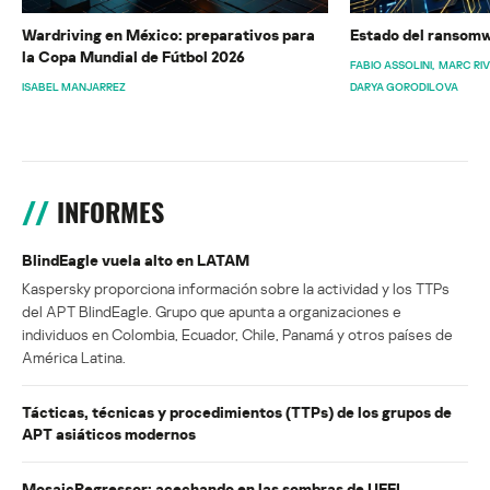
Wardriving en México: preparativos para
Estado del ransomw
la Copa Mundial de Fútbol 2026
FABIO ASSOLINI
MARC RI
ISABEL MANJARREZ
DARYA GORODILOVA
INFORMES
BlindEagle vuela alto en LATAM
Kaspersky proporciona información sobre la actividad y los TTPs
del APT BlindEagle. Grupo que apunta a organizaciones e
individuos en Colombia, Ecuador, Chile, Panamá y otros países de
América Latina.
Tácticas, técnicas y procedimientos (TTPs) de los grupos de
APT asiáticos modernos
MosaicRegressor: acechando en las sombras de UEFI