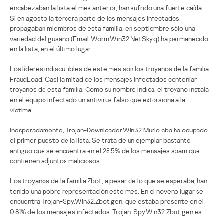
encabezaban la lista el mes anterior, han sufrido una fuerte caída.
Si en agosto la tercera parte de los mensajes infectados
propagaban miembros de esta familia, en septiembre sólo una
variedad del gusano (Email-Worm.Win32.NetSky.q) ha permanecido
en la lista, en el último lugar.
Los líderes indiscutibles de este mes son los troyanos de la familia
FraudLoad. Casi la mitad de los mensajes infectados contenían
troyanos de esta familia. Como su nombre indica, el troyano instala
en el equipo infectado un antivirus falso que extorsiona a la
víctima.
Inesperadamente, Trojan-Downloader.Win32.Murlo.cba ha ocupado
el primer puesto de la lista. Se trata de un ejemplar bastante
antiguo que se encuentra en el 28.5% de los mensajes spam que
contienen adjuntos maliciosos.
Los troyanos de la familia Zbot, a pesar de lo que se esperaba, han
tenido una pobre representación este mes. En el noveno lugar se
encuentra Trojan-Spy.Win32.Zbot.gen, que estaba presente en el
0.81% de los mensajes infectados. Trojan-Spy.Win32.Zbot.gen es