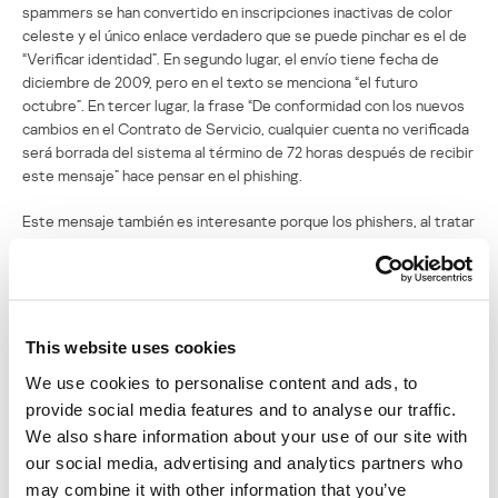
spammers se han convertido en inscripciones inactivas de color
celeste y el único enlace verdadero que se puede pinchar es el de
“Verificar identidad”. En segundo lugar, el envío tiene fecha de
diciembre de 2009, pero en el texto se menciona “el futuro
octubre”. En tercer lugar, la frase “De conformidad con los nuevos
cambios en el Contrato de Servicio, cualquier cuenta no verificada
será borrada del sistema al término de 72 horas después de recibir
este mensaje” hace pensar en el phishing.
Este mensaje también es interesante porque los phishers, al tratar
de darle un aspecto que se gane la confianza del usuario,
cometieron un error más. No pusieron la letra “h” al principio de la
dirección (“ttp” en lugar de “http”) y como resultado el navegador
no puede identificar el protocolo y le es imposible remitir al usuario
al sitio phishing. De esta manera, hasta el usuario más distraído no
This website uses cookies
puede enviar sus datos de registro a los delincuentes.
We use cookies to personalise content and ads, to
Otro interesante envío phishing estaba dirigido a los clientes del
provide social media features and to analyse our traffic.
banco Alliance & Leicester. Los usuarios recibían un mensaje con el
We also share information about your use of our site with
siguiente contenido:
our social media, advertising and analytics partners who
may combine it with other information that you’ve