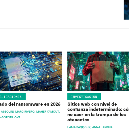
BLICACIONES
INVESTIGACIÓN
ado del ransomware en 2026
Sitios web con nivel de
confianza indeterminado: c
 ASSOLINI
MARC RIVERO
MAHER YAMOUT
no caer en la trampa de los
A GORODILOVA
atacantes
LAMA SAQQOUR
ANNA LARKINA