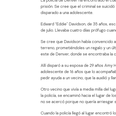
La policía de Denver ha encontrado el c
prisión. Se cree que el criminal se suici
disparado a una adolescente.
Edward “Eddie” Davidson, de 35 años, esc
de julio. Llevaba cuatro días prófugo cua
Se cree que Davidson había convencido a s
terreno, prometiéndoles un regalo y un últ
este de Denver, donde se encontraba la 
Allí disparó a su esposa de 29 años Amy Hil
adolescente de 16 años que lo acompañaba
pedir ayuda a un vecino, que la auxilió y lla
Otro vecino que vivía a media milla del lu
la policía, se encaminó hacia el lugar de 
no se acercó porque no quería arriesgar s
Cuando la policía llegó al lugar encontró 