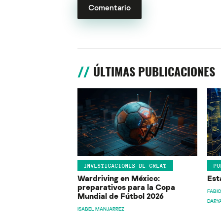
ÚLTIMAS PUBLICACIONES
INVESTIGACIONES DE GREAT
PU
Wardriving en México:
Est
preparativos para la Copa
FABIO
Mundial de Fútbol 2026
DARY
ISABEL MANJARREZ