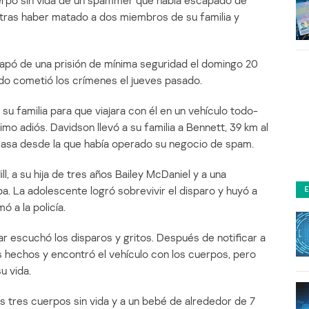
uerpo sin vida de un spammer que había escapado de
dó tras haber matado a dos miembros de su familia y
apó de una prisión de mínima seguridad el domingo 20
ndo cometió los crímenes el jueves pasado.
u familia para que viajara con él en un vehículo todo-
imo adiós. Davidson llevó a su familia a Bennett, 39 km al
casa desde la que había operado su negocio de spam.
l, a su hija de tres años Bailey McDaniel y a una
. La adolescente logró sobrevivir el disparo y huyó a
mó a la policía.
gar escuchó los disparos y gritos. Después de notificar a
los hechos y encontró el vehículo con los cuerpos, pero
u vida.
los tres cuerpos sin vida y a un bebé de alrededor de 7