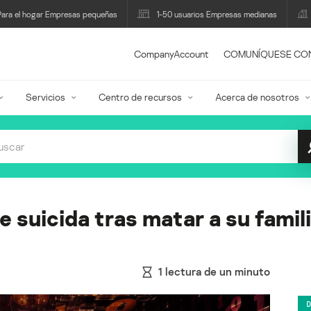
Para el hogar Empresas pequeñas
1-50 usuarios Empresas medianas
CompanyAccount
COMUNÍQUESE CO
Servicios
Centro de recursos
Acerca de nosotros
suicida tras matar a su famili
1
lectura de un minuto