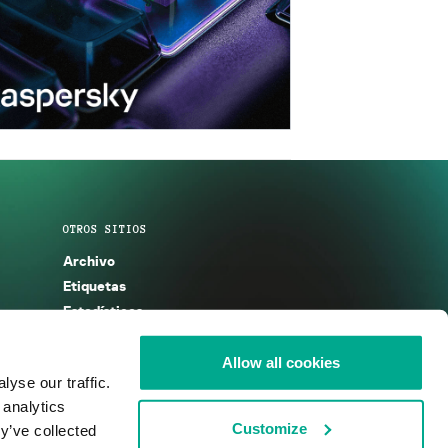
OTROS SITIOS
Archivo
Etiquetas
Estadísticas
Enciclopedia
Descripciones
Allow all cookies
yse our traffic.
g
KSB 2025
 analytics
Customize
y’ve collected