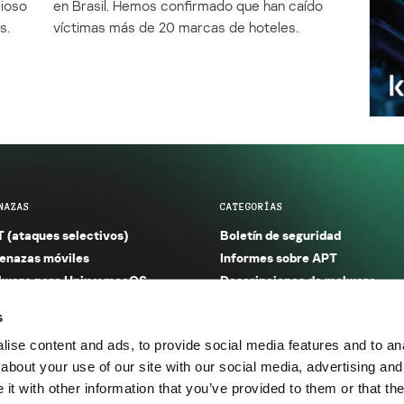
cioso
en Brasil. Hemos confirmado que han caído
s.
víctimas más de 20 marcas de hoteles.
NAZAS
CATEGORÍAS
 (ataques selectivos)
Boletín de seguridad
nazas móviles
Informes sobre APT
ware para Unix y macOS
Descripciones de malware
ware para Windows
Investigación
s
orno seguro (IoT)
Informes sobre malware
ise content and ads, to provide social media features and to anal
nazas financieras
Informes sobre spam y phishin
about your use of our site with our social media, advertising and
nazas industriales
Publicaciones
t with other information that you’ve provided to them or that the
m y phishing
Incidentes