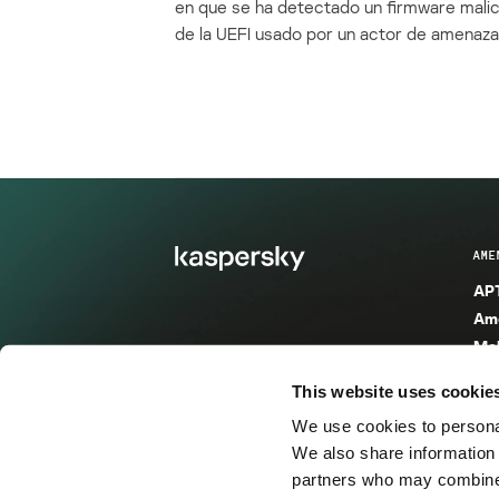
en que se ha detectado un firmware mali
de la UEFI usado por un actor de amenaza
AME
APT
Ame
Mal
Mal
This website uses cookie
Ent
We use cookies to personal
Ame
We also share information 
Ame
partners who may combine i
Spa