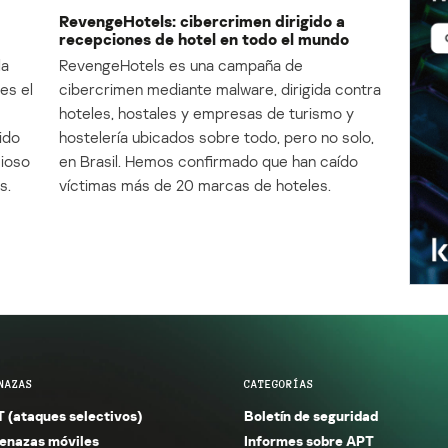
RevengeHotels: cibercrimen dirigido a
recepciones de hotel en todo el mundo
la
RevengeHotels es una campaña de
es el
cibercrimen mediante malware, dirigida contra
e
hoteles, hostales y empresas de turismo y
ido
hostelería ubicados sobre todo, pero no solo,
cioso
en Brasil. Hemos confirmado que han caído
s.
víctimas más de 20 marcas de hoteles.
NAZAS
CATEGORÍAS
 (ataques selectivos)
Boletín de seguridad
nazas móviles
Informes sobre APT