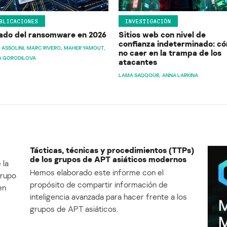
BLICACIONES
INVESTIGACIÓN
ado del ransomware en 2026
Sitios web con nivel de
confianza indeterminado: c
 ASSOLINI
MARC RIVERO
MAHER YAMOUT
no caer en la trampa de los
A GORODILOVA
atacantes
LAMA SAQQOUR
ANNA LARKINA
Tácticas, técnicas y procedimientos (TTPs)
de los grupos de APT asiáticos modernos
 la
Hemos elaborado este informe con el
Grupo
propósito de compartir información de
en
inteligencia avanzada para hacer frente a los
grupos de APT asiáticos.