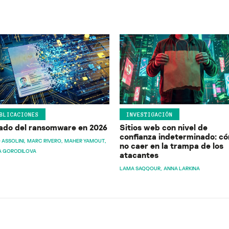
BLICACIONES
INVESTIGACIÓN
ado del ransomware en 2026
Sitios web con nivel de
confianza indeterminado: c
 ASSOLINI
MARC RIVERO
MAHER YAMOUT
no caer en la trampa de los
A GORODILOVA
atacantes
LAMA SAQQOUR
ANNA LARKINA