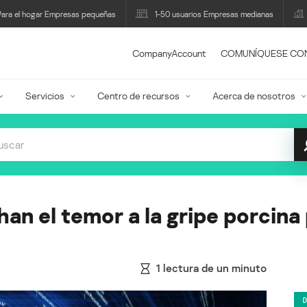
Para el hogar Empresas pequeñas
1-50 usuarios Empresas medianas
CompanyAccount
COMUNÍQUESE CO
Servicios
Centro de recursos
Acerca de nosotros
n el temor a la gripe porcina 
1
lectura de un minuto