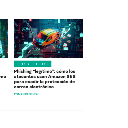
SPAM Y PHISHING
Phishing “legítimo”: cómo los
ómo
atacantes usan Amazon SES
para evadir la protección de
correo electrónico
ROMAN DEDENOK