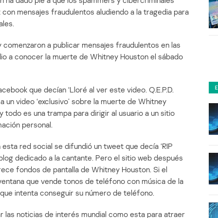
n ha dado pie a que los spammers y cibercriminales
t con mensajes fraudulentos aludiendo a la tragedia para
ales.
y comenzaron a publicar mensajes fraudulentos en las
dio a conocer la muerte de Whitney Houston el sábado
ebook que decían ‘Lloré al ver este video. Q.E.P.D.
a un video ‘exclusivo’ sobre la muerte de Whitney
 todo es una trampa para dirigir al usuario a un sitio
mación personal.
 esta red social se difundió un tweet que decía ‘RIP
 blog dedicado a la cantante. Pero el sitio web después
frece fondos de pantalla de Whitney Houston. Si el
ventana que vende tonos de teléfono con música de la
eb que intenta conseguir su número de teléfono.
 las noticias de interés mundial como esta para atraer