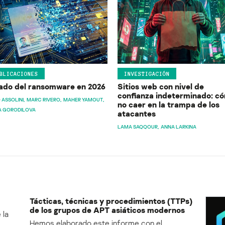
BLICACIONES
INVESTIGACIÓN
ado del ransomware en 2026
Sitios web con nivel de
confianza indeterminado: c
 ASSOLINI
MARC RIVERO
MAHER YAMOUT
no caer en la trampa de los
A GORODILOVA
atacantes
LAMA SAQQOUR
ANNA LARKINA
Tácticas, técnicas y procedimientos (TTPs)
de los grupos de APT asiáticos modernos
 la
Hemos elaborado este informe con el