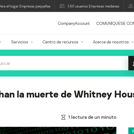
Para el hogar Empresas pequeñas
1-50 usuarios Empresas medianas
CompanyAccount
COMUNÍQUESE CO
Servicios
Centro de recursos
Acerca de nosotros
an la muerte de Whitney Hous
1
lectura de un minuto