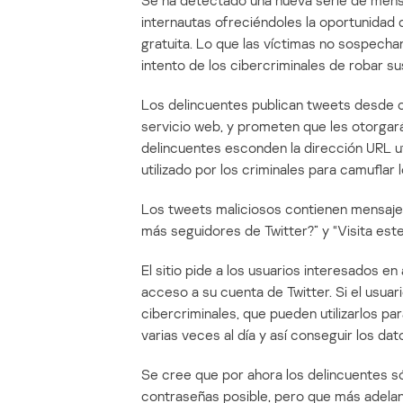
Se ha detectado una nueva serie de mensa
internautas ofreciéndoles la oportunidad
gratuita. Lo que las víctimas no sospecha
intento de los cibercriminales de robar s
Los delincuentes publican tweets desde 
servicio web, y prometen que les otorgar
delincuentes esconden la dirección URL u
utilizado por los criminales para camuflar l
Los tweets maliciosos contienen mensaje
más seguidores de Twitter?” y “Visita est
El sitio pide a los usuarios interesados 
acceso a su cuenta de Twitter. Si el usua
cibercriminales, que pueden utilizarlos p
varias veces al día y así conseguir los da
Se cree que por ahora los delincuentes s
contraseñas posible, pero que más adela