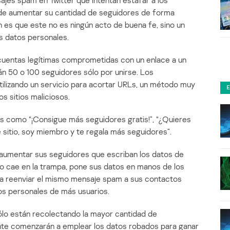
jes spam en Twitter que intentan estafar a los
 de aumentar su cantidad de seguidores de forma
n es que este no es ningún acto de buena fe, sino un
us datos personales.
cuentas legítimas comprometidas con un enlace a un
án 50 o 100 seguidores sólo por unirse. Los
tilizando un servicio para acortar URLs, un método muy
os sitios maliciosos.
s como “¡Consigue más seguidores gratis!”, “¿Quieres
e sitio, soy miembro y te regala más seguidores”.
en aumentar sus seguidores que escriban los datos de
rio cae en la trampa, pone sus datos en manos de los
ara reenviar el mismo mensaje spam a sus contactos
tos personales de más usuarios.
ólo están recolectando la mayor cantidad de
nte comenzarán a emplear los datos robados para ganar