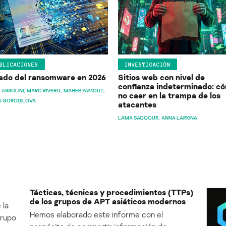
BLICACIONES
INVESTIGACIÓN
ado del ransomware en 2026
Sitios web con nivel de
confianza indeterminado: c
 ASSOLINI
MARC RIVERO
MAHER YAMOUT
no caer en la trampa de los
A GORODILOVA
atacantes
LAMA SAQQOUR
ANNA LARKINA
Tácticas, técnicas y procedimientos (TTPs)
de los grupos de APT asiáticos modernos
 la
Hemos elaborado este informe con el
Grupo