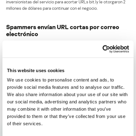
inversionistas del servicio para acortar URLs bit.ly le otorgaron 2
millones de dólares para continuar con el negocio.
Spammers envían URL cortas por correo
electrónico
Su dirección de correo electrónico no será publicada.
Los
campos obligatorios están marcados con
*
This website uses cookies
We use cookies to personalise content and ads, to
provide social media features and to analyse our traffic.
We also share information about your use of our site with
Nombre
*
Correo electrónico
*
our social media, advertising and analytics partners who
may combine it with other information that you’ve
provided to them or that they’ve collected from your use
of their services.