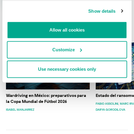
Show details
Allow all cookies
ÚLTIMAS PUBLICACIONES
Customize
Use necessary cookies only
Wardriving en México: preparativos para
Estado del ransomw
la Copa Mundial de Fútbol 2026
FABIO ASSOLINI
MARC RI
ISABEL MANJARREZ
DARYA GORODILOVA