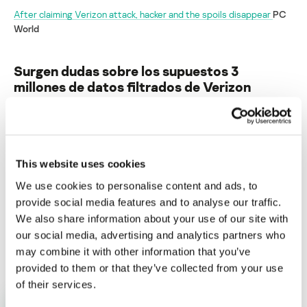
After claiming Verizon attack, hacker and the spoils disappear
PC
World
Surgen dudas sobre los supuestos 3
millones de datos filtrados de Verizon
Su dirección de correo electrónico no será publicada.
Los
campos obligatorios están marcados con
*
This website uses cookies
We use cookies to personalise content and ads, to
provide social media features and to analyse our traffic.
We also share information about your use of our site with
our social media, advertising and analytics partners who
Nombre
*
Correo electrónico
*
may combine it with other information that you’ve
provided to them or that they’ve collected from your use
of their services.