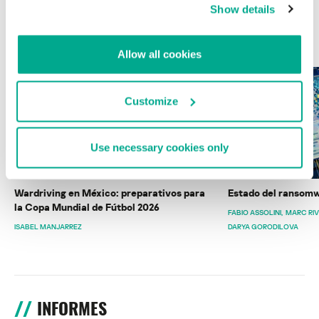
Show details
ÚLTIMAS PUBLICACIONES
Allow all cookies
Customize
Use necessary cookies only
Wardriving en México: preparativos para
Estado del ransomw
la Copa Mundial de Fútbol 2026
FABIO ASSOLINI
MARC RI
ISABEL MANJARREZ
DARYA GORODILOVA
INFORMES