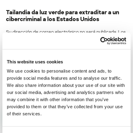
Tailandia da luz verde para extraditar a un
cibercriminal a los Estados Unidos
Su dirección de correo electrónico no será publicada.
Los
campos obligatorios están marcados con
*
This website uses cookies
We use cookies to personalise content and ads, to
provide social media features and to analyse our traffic.
Nombre
*
Correo electrónico
*
We also share information about your use of our site with
our social media, advertising and analytics partners who
may combine it with other information that you’ve
provided to them or that they’ve collected from your use
of their services.