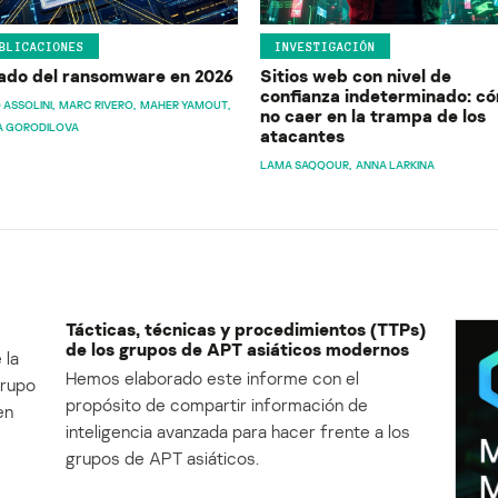
BLICACIONES
INVESTIGACIÓN
ado del ransomware en 2026
Sitios web con nivel de
confianza indeterminado: c
 ASSOLINI
MARC RIVERO
MAHER YAMOUT
no caer en la trampa de los
A GORODILOVA
atacantes
LAMA SAQQOUR
ANNA LARKINA
Tácticas, técnicas y procedimientos (TTPs)
de los grupos de APT asiáticos modernos
 la
Hemos elaborado este informe con el
Grupo
propósito de compartir información de
en
inteligencia avanzada para hacer frente a los
grupos de APT asiáticos.