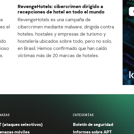
RevengeHotels: cibercrimen dirigido a
recepciones de hotel en todo el mundo
la
RevengeHotels es una campaña de
es el
cibercrimen mediante malware, dirigida contra
e
hoteles, hostales y empresas de turismo y
ido
hostelería ubicados sobre todo, pero no solo,
cioso
en Brasil. Hemos confirmado que han caído
s.
víctimas más de 20 marcas de hoteles.
NAZAS
CATEGORÍAS
 (ataques selectivos)
Boletín de seguridad
nazas móviles
Informes sobre APT