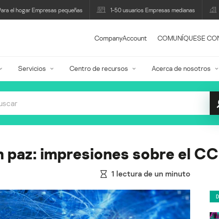
Para el hogar Empresas pequeñas
1-50 usuarios Empresas medianas
CompanyAccount
COMUNÍQUESE CO
Servicios
Centro de recursos
Acerca de nosotros
 paz: impresiones sobre el CC
1
lectura de un minuto