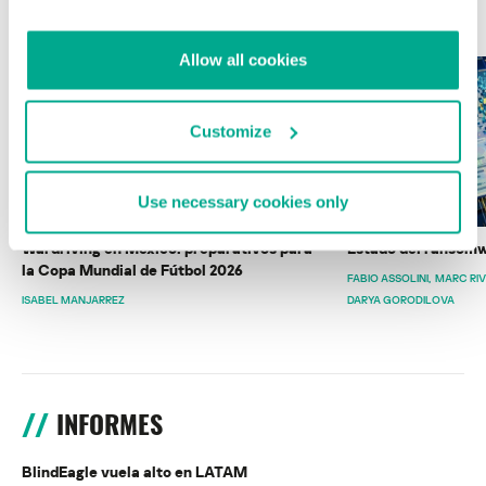
ÚLTIMAS PUBLICACIONES
Allow all cookies
Customize
Use necessary cookies only
Wardriving en México: preparativos para
Estado del ransomw
la Copa Mundial de Fútbol 2026
FABIO ASSOLINI
MARC RI
ISABEL MANJARREZ
DARYA GORODILOVA
INFORMES
BlindEagle vuela alto en LATAM