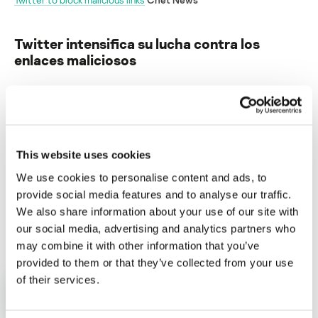
Twitter intensifica su lucha contra los
enlaces maliciosos
Su dirección de correo electrónico no será publicada.
Los
campos obligatorios están marcados con
*
This website uses cookies
We use cookies to personalise content and ads, to
provide social media features and to analyse our traffic.
We also share information about your use of our site with
Nombre
*
Correo electrónico
*
our social media, advertising and analytics partners who
may combine it with other information that you’ve
provided to them or that they’ve collected from your use
of their services.