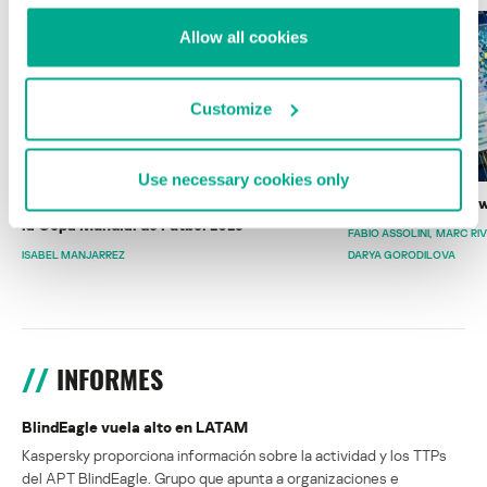
Allow all cookies
Customize
Use necessary cookies only
Wardriving en México: preparativos para
Estado del ransomw
la Copa Mundial de Fútbol 2026
FABIO ASSOLINI
MARC RI
ISABEL MANJARREZ
DARYA GORODILOVA
INFORMES
BlindEagle vuela alto en LATAM
Kaspersky proporciona información sobre la actividad y los TTPs
del APT BlindEagle. Grupo que apunta a organizaciones e