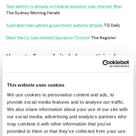
Teen admits to attacks on federal websites over internet filter
The Sydney Morning Herald
Australian teen admits government website attacks
TG Daily
Meet the Oz teen behind Operation Titstorm
The Register
Un australiano admite haber participado en
la “Operation Titstorm” de 4chan
Su dirección de correo electrónico no será publicada.
Los
campos obligatorios están marcados con
*
This website uses cookies
We use cookies to personalise content and ads, to
provide social media features and to analyse our traffic.
We also share information about your use of our site with
our social media, advertising and analytics partners who
may combine it with other information that you’ve
Nombre
*
Correo electrónico
*
provided to them or that they’ve collected from your use