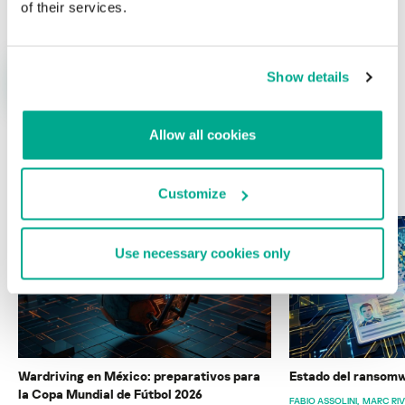
of their services.
Show details
Allow all cookies
ÚLTIMAS PUBLICACIONES
Customize
Use necessary cookies only
Wardriving en México: preparativos para
Estado del ransomw
la Copa Mundial de Fútbol 2026
FABIO ASSOLINI
MARC RI