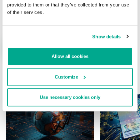
provided to them or that they’ve collected from your use
of their services.
Nombre
*
Correo electrónico
*
Show details
Allow all cookies
Customize
ÚLTIMAS PUBLICACIONES
Use necessary cookies only