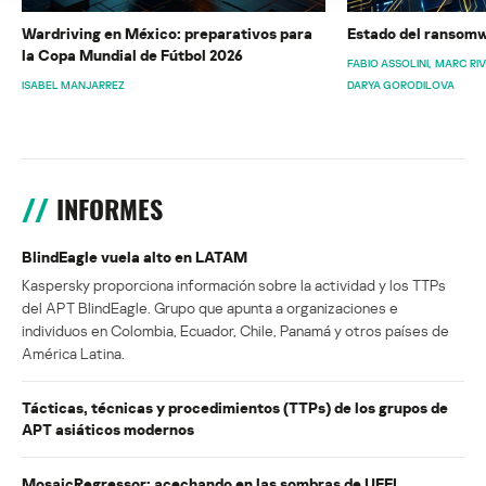
Wardriving en México: preparativos para
Estado del ransomw
la Copa Mundial de Fútbol 2026
FABIO ASSOLINI
MARC RI
ISABEL MANJARREZ
DARYA GORODILOVA
INFORMES
BlindEagle vuela alto en LATAM
Kaspersky proporciona información sobre la actividad y los TTPs
del APT BlindEagle. Grupo que apunta a organizaciones e
individuos en Colombia, Ecuador, Chile, Panamá y otros países de
América Latina.
Tácticas, técnicas y procedimientos (TTPs) de los grupos de
APT asiáticos modernos
MosaicRegressor: acechando en las sombras de UEFI