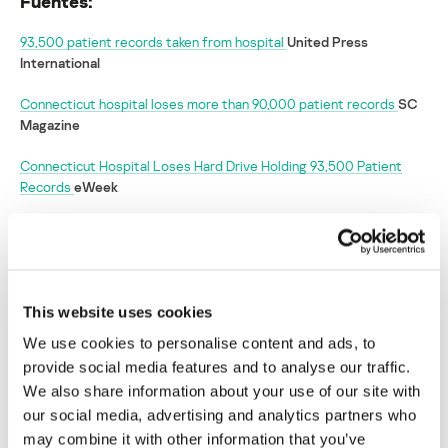
Fuentes:
93,500 patient records taken from hospital
United Press
International
Connecticut hospital loses more than 90,000 patient records
SC
Magazine
Connecticut Hospital Loses Hard Drive Holding 93,500 Patient
Records
eWeek
Un centro médico estadounidense pierde los
datos de 95.500 pacientes
This website uses cookies
Su dirección de correo electrónico no será publicada.
Los
campos obligatorios están marcados con
*
We use cookies to personalise content and ads, to
provide social media features and to analyse our traffic.
We also share information about your use of our site with
our social media, advertising and analytics partners who
may combine it with other information that you’ve