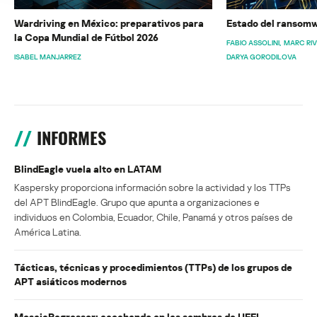
Wardriving en México: preparativos para
Estado del ransomw
la Copa Mundial de Fútbol 2026
FABIO ASSOLINI
MARC RI
ISABEL MANJARREZ
DARYA GORODILOVA
INFORMES
BlindEagle vuela alto en LATAM
Kaspersky proporciona información sobre la actividad y los TTPs
del APT BlindEagle. Grupo que apunta a organizaciones e
individuos en Colombia, Ecuador, Chile, Panamá y otros países de
América Latina.
Tácticas, técnicas y procedimientos (TTPs) de los grupos de
APT asiáticos modernos
MosaicRegressor: acechando en las sombras de UEFI