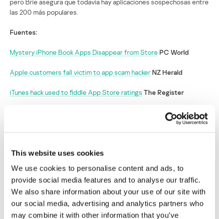
pero Brie asegura que todavía hay aplicaciones sospechosas entre
las 200 más populares.
Fuentes:
Mystery iPhone Book Apps Disappear from Store
PC World
Apple customers fall victim to app scam hacker
NZ Herald
iTunes hack used to fiddle App Store ratings
The Register
Un cibercriminal ataca a los usuarios de
iTunes para promover sus aplicaciones
This website uses cookies
Su dirección de correo electrónico no será publicada.
Los
campos obligatorios están marcados con
*
We use cookies to personalise content and ads, to
provide social media features and to analyse our traffic.
We also share information about your use of our site with
our social media, advertising and analytics partners who
may combine it with other information that you’ve