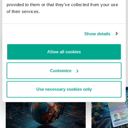
provided to them or that they’ve collected from your use
of their services.
Nombre
*
Correo electrónico
*
Show details
Allow all cookies
Customize
ÚLTIMAS PUBLICACIONES
Use necessary cookies only