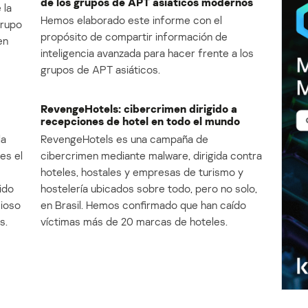
de los grupos de APT asiáticos modernos
 la
Hemos elaborado este informe con el
Grupo
propósito de compartir información de
en
inteligencia avanzada para hacer frente a los
grupos de APT asiáticos.
RevengeHotels: cibercrimen dirigido a
recepciones de hotel en todo el mundo
la
RevengeHotels es una campaña de
es el
cibercrimen mediante malware, dirigida contra
e
hoteles, hostales y empresas de turismo y
ido
hostelería ubicados sobre todo, pero no solo,
cioso
en Brasil. Hemos confirmado que han caído
s.
víctimas más de 20 marcas de hoteles.