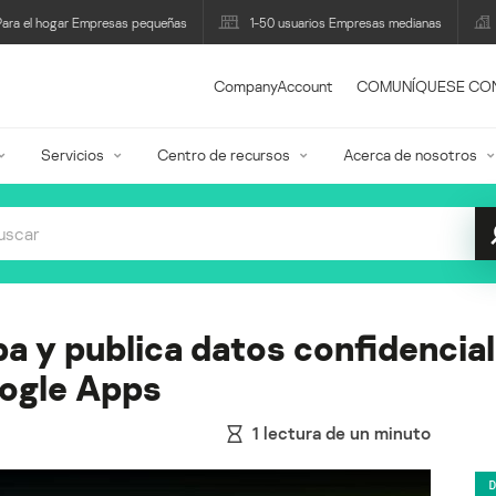
Para el hogar Empresas pequeñas
1-50 usuarios Empresas medianas
CompanyAccount
COMUNÍQUESE CO
Servicios
Centro de recursos
Acerca de nosotros
ba y publica datos confidencia
ogle Apps
1
lectura de un minuto