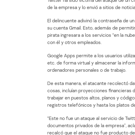
Twitter ha sido victima del ataque de un c
de la empresa y lo envió a sitios de notici
El delincuente adivinó la contraseña de u
su cuenta Gmail. Esto, además de permitirl
pirata ingresara a los servicios “en la n
con él y otros empleados.
Google Apps permite a los usuarios utiliza
etc. de forma virtual y almacenar la infor
ordenadores personales o de trabajo.
De esta manera, el atacante recolectó da
cosas, incluían proyecciones financieras 
trabajar en puestos altos, planos y código
registros telefónicos y hasta los platos 
“Este no fue un ataque al servicio de Twit
documentos privados de la empresa”, acla
recalcó que el ataque no fue producto de