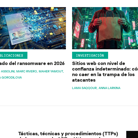
BLICACIONES
INVESTIGACIÓN
ado del ransomware en 2026
Sitios web con nivel de
confianza indeterminado: c
 ASSOLINI
MARC RIVERO
MAHER YAMOUT
no caer en la trampa de los
A GORODILOVA
atacantes
LAMA SAQQOUR
ANNA LARKINA
Tácticas, técnicas y procedimientos (TTPs)