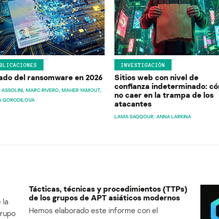
BLICACIONES
INVESTIGACIÓN
ado del ransomware en 2026
Sitios web con nivel de
confianza indeterminado: c
 ASSOLINI
MARC RIVERO
MAHER YAMOUT
no caer en la trampa de los
A GORODILOVA
atacantes
LAMA SAQQOUR
ANNA LARKINA
Tácticas, técnicas y procedimientos (TTPs)
de los grupos de APT asiáticos modernos
 la
Hemos elaborado este informe con el
Grupo