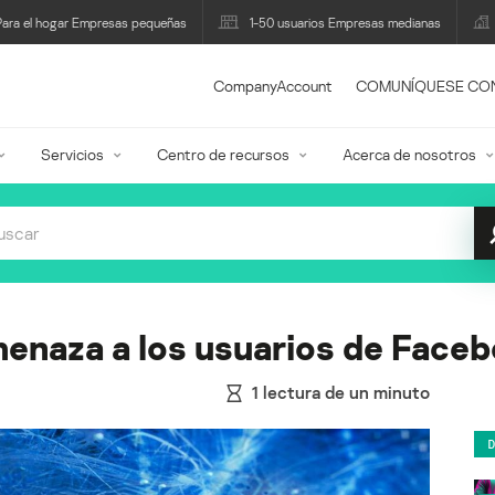
Para el hogar Empresas pequeñas
1-50 usuarios Empresas medianas
CompanyAccount
COMUNÍQUESE CO
Servicios
Centro de recursos
Acerca de nosotros
enaza a los usuarios de Face
1
lectura de un minuto