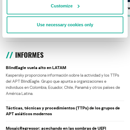
Customize
Wardriving en México: preparativos para
Estado del ransomw
la Copa Mundial de Fútbol 2026
FABIO ASSOLINI
MARC RI
ISABEL MANJARREZ
DARYA GORODILOVA
Use necessary cookies only
INFORMES
BlindEagle vuela alto en LATAM
Kaspersky proporciona información sobre la actividad y los TTPs
del APT BlindEagle. Grupo que apunta a organizaciones e
individuos en Colombia, Ecuador, Chile, Panamá y otros países de
América Latina.
Tácticas, técnicas y procedimientos (TTPs) de los grupos de
APT asiáticos modernos
MosaicRegressor: acechando en las sombras de UEFI