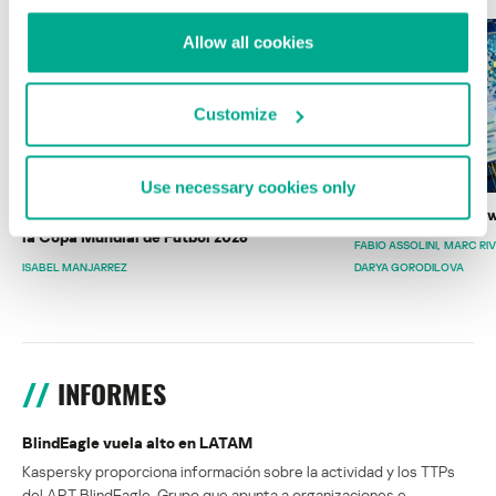
Allow all cookies
Customize
Use necessary cookies only
Wardriving en México: preparativos para
Estado del ransomw
la Copa Mundial de Fútbol 2026
FABIO ASSOLINI
MARC RI
ISABEL MANJARREZ
DARYA GORODILOVA
INFORMES
BlindEagle vuela alto en LATAM
Kaspersky proporciona información sobre la actividad y los TTPs
del APT BlindEagle. Grupo que apunta a organizaciones e