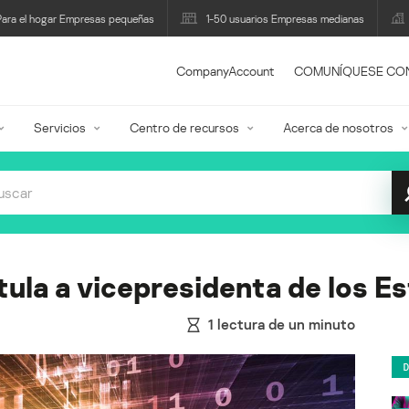
Para el hogar Empresas pequeñas
1-50 usuarios Empresas medianas
CompanyAccount
COMUNÍQUESE CO
Servicios
Centro de recursos
Acerca de nosotros
ula a vicepresidenta de los E
1
lectura de un minuto