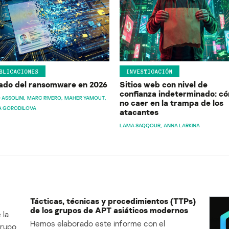
BLICACIONES
INVESTIGACIÓN
ado del ransomware en 2026
Sitios web con nivel de
confianza indeterminado: c
 ASSOLINI
MARC RIVERO
MAHER YAMOUT
no caer en la trampa de los
A GORODILOVA
atacantes
LAMA SAQQOUR
ANNA LARKINA
Tácticas, técnicas y procedimientos (TTPs)
de los grupos de APT asiáticos modernos
 la
Hemos elaborado este informe con el
Grupo