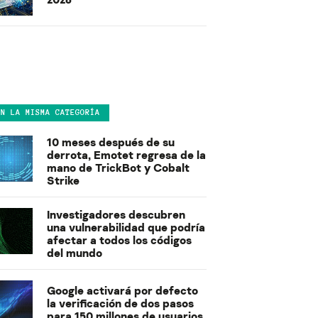
EN LA MISMA CATEGORÍA
10 meses después de su
derrota, Emotet regresa de la
mano de TrickBot y Cobalt
Strike
Investigadores descubren
una vulnerabilidad que podría
afectar a todos los códigos
del mundo
Google activará por defecto
la verificación de dos pasos
para 150 millones de usuarios