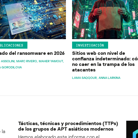
BLICACIONES
INVESTIGACIÓN
ado del ransomware en 2026
Sitios web con nivel de
confianza indeterminado: c
 ASSOLINI
MARC RIVERO
MAHER YAMOUT
no caer en la trampa de los
A GORODILOVA
atacantes
LAMA SAQQOUR
ANNA LARKINA
Tácticas, técnicas y procedimientos (TTPs)
de los grupos de APT asiáticos modernos
 la
Hemos elaborado este informe con el