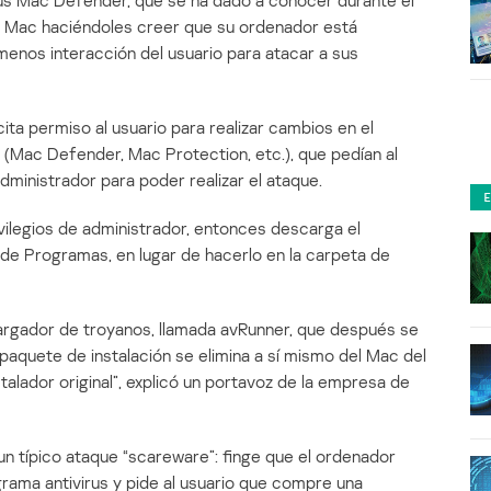
us Mac Defender, que se ha dado a conocer durante el
e Mac haciéndoles creer que su ordenador está
 menos interacción del usuario para atacar a sus
cita permiso al usuario para realizar cambios en el
 (Mac Defender, Mac Protection, etc.), que pedían al
dministrador para poder realizar el ataque.
vilegios de administrador, entonces descarga el
 de Programas, en lugar de hacerlo en la carpeta de
scargador de troyanos, llamada avRunner, que después se
aquete de instalación se elimina a sí mismo del Mac del
stalador original”, explicó un portavoz de la empresa de
un típico ataque “scareware”: finge que el ordenador
rama antivirus y pide al usuario que compre una