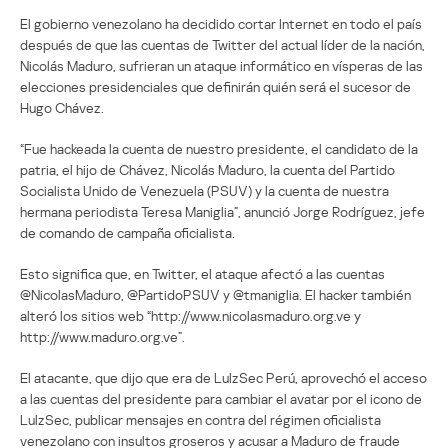
El gobierno venezolano ha decidido cortar Internet en todo el país
después de que las cuentas de Twitter del actual líder de la nación,
Nicolás Maduro, sufrieran un ataque informático en vísperas de las
elecciones presidenciales que definirán quién será el sucesor de
Hugo Chávez.
“Fue hackeada la cuenta de nuestro presidente, el candidato de la
patria, el hijo de Chávez, Nicolás Maduro, la cuenta del Partido
Socialista Unido de Venezuela (PSUV) y la cuenta de nuestra
hermana periodista Teresa Maniglia”, anunció Jorge Rodríguez, jefe
de comando de campaña oficialista.
Esto significa que, en Twitter, el ataque afectó a las cuentas
@NicolasMaduro, @PartidoPSUV y @tmaniglia. El hacker también
alteró los sitios web “http://www.nicolasmaduro.org.ve y
http://www.maduro.org.ve”.
El atacante, que dijo que era de LulzSec Perú, aprovechó el acceso
a las cuentas del presidente para cambiar el avatar por el icono de
LulzSec, publicar mensajes en contra del régimen oficialista
venezolano con insultos groseros y acusar a Maduro de fraude