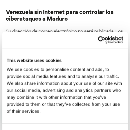
Venezuela sin Internet para controlar los
ciberataques a Maduro
Su dirección de correo electrónico no será publicada.
Los
campos obligatorios están marcados con
*
This website uses cookies
We use cookies to personalise content and ads, to
provide social media features and to analyse our traffic.
Nombre
*
Correo electrónico
*
We also share information about your use of our site with
our social media, advertising and analytics partners who
may combine it with other information that you’ve
provided to them or that they’ve collected from your use
of their services.