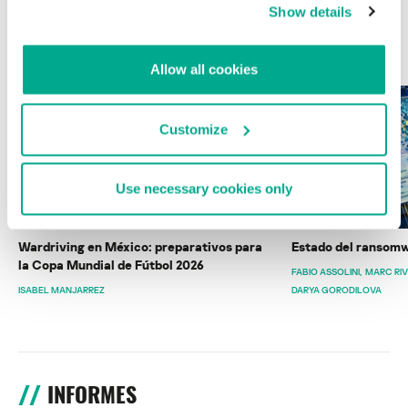
Show details
ÚLTIMAS PUBLICACIONES
Allow all cookies
Customize
Use necessary cookies only
Wardriving en México: preparativos para
Estado del ransomw
la Copa Mundial de Fútbol 2026
FABIO ASSOLINI
MARC RI
ISABEL MANJARREZ
DARYA GORODILOVA
INFORMES