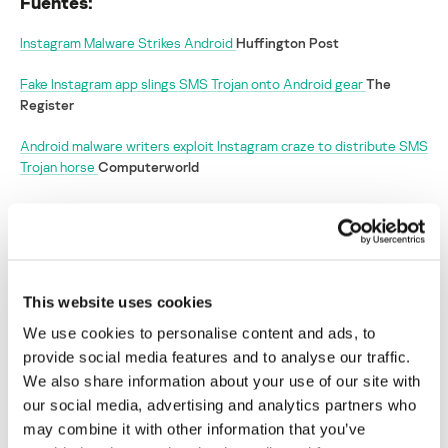
Fuentes:
Instagram Malware Strikes Android
Huffington Post
Fake Instagram app slings SMS Trojan onto Android gear
The
Register
Android malware writers exploit Instagram craze to distribute SMS
Trojan horse
Computerworld
Versiones falsas de Instagram infectan a los
usuarios con troyanos de SMS
Su dirección de correo electrónico no será publicada.
Los
This website uses cookies
campos obligatorios están marcados con
*
We use cookies to personalise content and ads, to
provide social media features and to analyse our traffic.
We also share information about your use of our site with
our social media, advertising and analytics partners who
may combine it with other information that you’ve