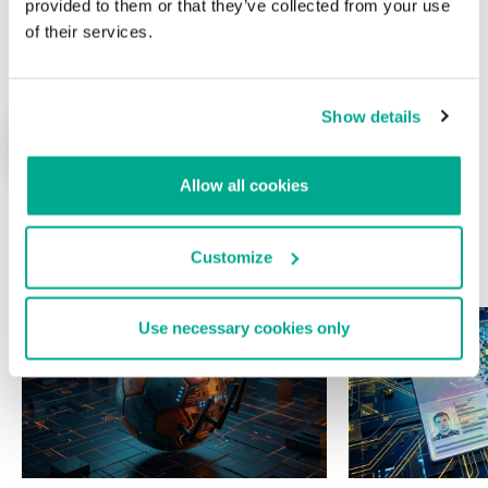
provided to them or that they’ve collected from your use
Nombre
*
Correo electrónico
*
of their services.
Show details
Allow all cookies
Customize
ÚLTIMAS PUBLICACIONES
Use necessary cookies only