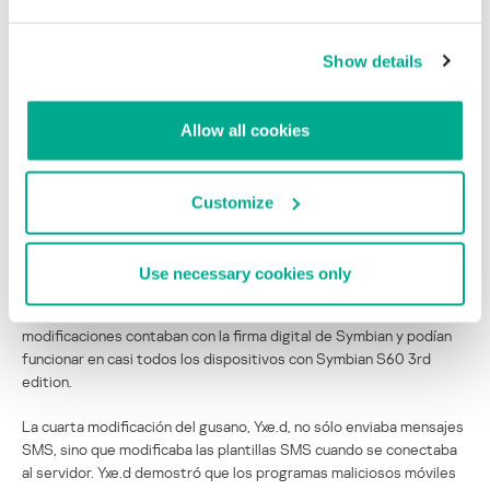
Symbian
Show details
Worm.SymbOS.Yxe
Allow all cookies
A principios de la segunda mitad de 2009 se detectó una nueva
variante (la cuarta) del gusano Worm.SymbOS.Yxe.
Customize
Recordamos que Yxe, aparecido a principios de 2009 fue el primer
programa malicioso para smartphones con Symbian S60 3rd
edition. Este programa malicioso, además de propagarse a sí
Use necessary cookies only
mismo mediante mensajes de texto y recopilar cierta información
sobre el teléfono y su dueño, tenía otra peculiaridad: todas sus
modificaciones contaban con la firma digital de Symbian y podían
funcionar en casi todos los dispositivos con Symbian S60 3rd
edition.
La cuarta modificación del gusano, Yxe.d, no sólo enviaba mensajes
SMS, sino que modificaba las plantillas SMS cuando se conectaba
al servidor. Yxe.d demostró que los programas maliciosos móviles