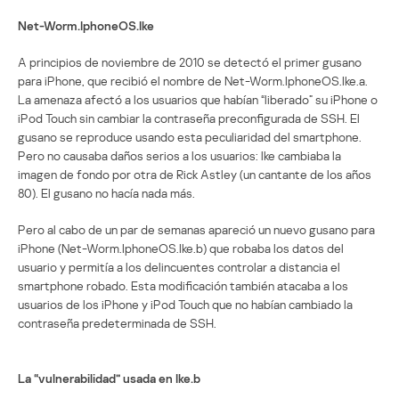
Net-Worm.IphoneOS.Ike
A principios de noviembre de 2010 se detectó el primer gusano
para iPhone, que recibió el nombre de Net-Worm.IphoneOS.Ike.a.
La amenaza afectó a los usuarios que habían “liberado” su iPhone o
iPod Touch sin cambiar la contraseña preconfigurada de SSH. El
gusano se reproduce usando esta peculiaridad del smartphone.
Pero no causaba daños serios a los usuarios: lke cambiaba la
imagen de fondo por otra de Rick Astley (un cantante de los años
80). El gusano no hacía nada más.
Pero al cabo de un par de semanas apareció un nuevo gusano para
iPhone (Net-Worm.IphoneOS.Ike.b) que robaba los datos del
usuario y permitía a los delincuentes controlar a distancia el
smartphone robado. Esta modificación también atacaba a los
usuarios de los iPhone y iPod Touch que no habían cambiado la
contraseña predeterminada de SSH.
La “vulnerabilidad” usada en Ike.b