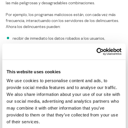
las más peligrosas y desagradables combinaciones.
Por ejemplo, los programas maliciosos están, con cada vez más
frecuencia, interactuando con los servidores de los delincuentes.
Ahora los delincuentes pueden:
recibir de inmediato los datos robados a los usuarios,
actualizar los parámetros de funcionamiento del software
malicioso,
reunir los dispositivos móviles infectados para organizar
botnets.
This website uses cookies
Esto significa que los ataques de los programas maliciosos móviles
We use cookies to personalise content and ads, to
están alcanzando un nuevo nivel.
provide social media features and to analyse our traffic.
We also share information about your use of our site with
our social media, advertising and analytics partners who
Amenazas móviles fuera del laboratorio
may combine it with other information that you’ve
provided to them or that they’ve collected from your use
A continuación haremos un análisis de los programas maliciosos
más importantes para diferentes plataformas, descubiertos entre
of their services.
agosto de 2009 y diciembre de 2010.