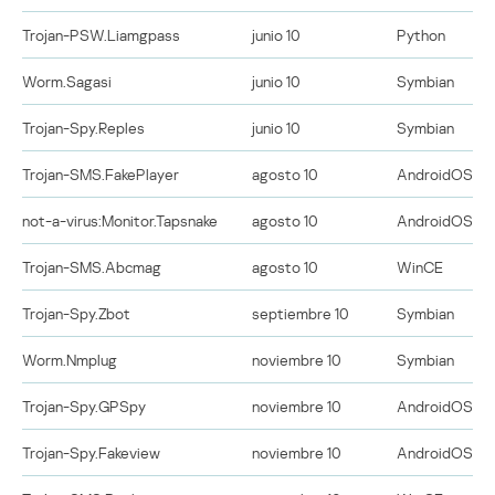
Trojan-PSW.Liamgpass
junio 10
Python
Worm.Sagasi
junio 10
Symbian
Trojan-Spy.Reples
junio 10
Symbian
Trojan-SMS.FakePlayer
agosto 10
AndroidOS
not-a-virus:Monitor.Tapsnake
agosto 10
AndroidOS
Trojan-SMS.Abcmag
agosto 10
WinCE
Trojan-Spy.Zbot
septiembre 10
Symbian
Worm.Nmplug
noviembre 10
Symbian
Trojan-Spy.GPSpy
noviembre 10
AndroidOS
Trojan-Spy.Fakeview
noviembre 10
AndroidOS