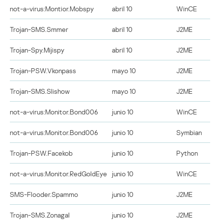
not-a-virus:Montior.Mobspy
abril 10
WinCE
Trojan-SMS.Smmer
abril 10
J2ME
Trojan-Spy.Mijispy
abril 10
J2ME
Trojan-PSW.Vkonpass
mayo 10
J2ME
Trojan-SMS.Slishow
mayo 10
J2ME
not-a-virus:Monitor.Bond006
junio 10
WinCE
not-a-virus:Monitor.Bond006
junio 10
Symbian
Trojan-PSW.Facekob
junio 10
Python
not-a-virus:Monitor.RedGoldEye
junio 10
WinCE
SMS-Flooder.Spammo
junio 10
J2ME
Trojan-SMS.Zonagal
junio 10
J2ME