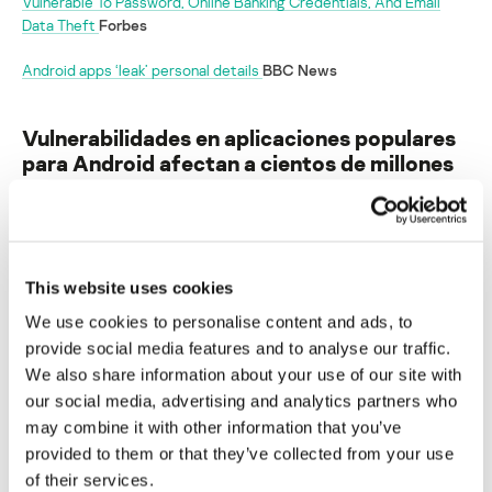
Vulnerable To Password, Online Banking Credentials, And Email
Data Theft
Forbes
Android apps ‘leak’ personal details
BBC News
Vulnerabilidades en aplicaciones populares
para Android afectan a cientos de millones
de usuarios
Su dirección de correo electrónico no será publicada.
Los
campos obligatorios están marcados con
*
This website uses cookies
We use cookies to personalise content and ads, to
provide social media features and to analyse our traffic.
We also share information about your use of our site with
our social media, advertising and analytics partners who
may combine it with other information that you’ve
Nombre
*
Correo electrónico
*
provided to them or that they’ve collected from your use
of their services.