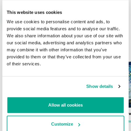
This website uses cookies
We use cookies to personalise content and ads, to
provide social media features and to analyse our traffic.
We also share information about your use of our site with
our social media, advertising and analytics partners who
ÚLTIMAS PUBLICACIONES
may combine it with other information that you’ve
provided to them or that they’ve collected from your use
of their services.
Show details
Allow all cookies
Wardriving en México: preparativos para
Estado del ransomw
la Copa Mundial de Fútbol 2026
FABIO ASSOLINI
MARC RI
Customize
ISABEL MANJARREZ
DARYA GORODILOVA