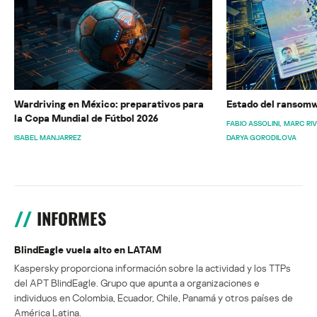
Wardriving en México: preparativos para
Estado del ransomw
la Copa Mundial de Fútbol 2026
FABIO ASSOLINI
MARC RI
ISABEL MANJARREZ
DARYA GORODILOVA
INFORMES
BlindEagle vuela alto en LATAM
Kaspersky proporciona información sobre la actividad y los TTPs
del APT BlindEagle. Grupo que apunta a organizaciones e
individuos en Colombia, Ecuador, Chile, Panamá y otros países de
América Latina.