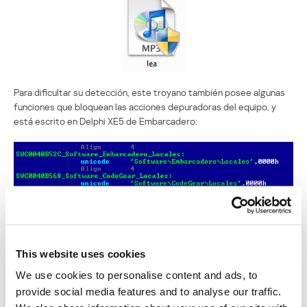
Para dificultar su detección, este troyano también posee algunas
funciones que bloquean las acciones depuradoras del equipo, y
está escrito en Delphi XE5 de Embarcadero:
Una vez que se ejecuta, el programa malicioso se pone en
This website uses cookies
contacto con la consola de estadísticas de infecciones de los
ciberdelincuentes, y cuando se abre, un puerto local 1157 envía la
We use cookies to personalise content and ads, to
información robada en formato Oracle DB. Además, descarga
provide social media features and to analyse our traffic.
otros programas maliciosos en el sistema, algunos de los cuales