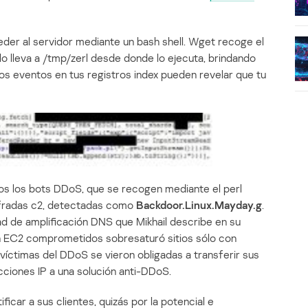
eder al servidor mediante un bash shell. Wget recoge el
 lo lleva a /tmp/zerl desde donde lo ejecuta, brindando
Los eventos en tus registros index pueden revelar que tu
os los bots DDoS, que se recogen mediante el perl
fradas c2, detectadas como
Backdoor.Linux.Mayday.g
.
dad de amplificación DNS que Mikhail describe en su
 en EC2 comprometidos sobresaturó sitios sólo con
s víctimas del DDoS se vieron obligadas a transferir sus
cciones IP a una solución anti-DDoS.
ificar a sus clientes, quizás por la potencial e