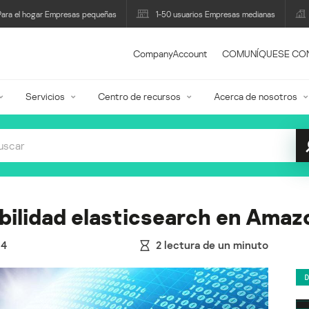
Para el hogar Empresas pequeñas
1-50 usuarios Empresas medianas
CompanyAccount
COMUNÍQUESE CO
Servicios
Centro de recursos
Acerca de nosotros
abilidad elasticsearch en Ama
14
2
lectura de un minuto