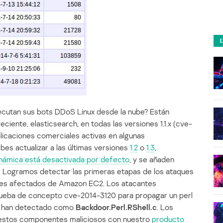
cutan sus bots DDoS Linux desde la nube? Están
eciente, elasticsearch, en todas las versiones 1.1.x (cve-
licaciones comerciales activas en algunas
debes actualizar a las últimas versiones
1.2
o
1.3
,
inámica está desactivada por defecto
, y se añaden
ón. Logramos detectar las primeras etapas de los ataques
entes afectados de Amazon EC2. Los atacantes
prueba de concepto cve-2014-3120 para propagar un perl
y han detectado como
Backdoor.Perl.RShell.c
. Los
 estos componentes maliciosos con nuestro
producto