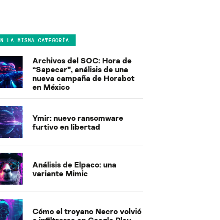
EN LA MISMA CATEGORÍA
Archivos del SOC: Hora de
“Sapecar”, análisis de una
nueva campaña de Horabot
en México
Ymir: nuevo ransomware
furtivo en libertad
Análisis de Elpaco: una
variante Mimic
Cómo el troyano Necro volvió
a infiltrarse en Google Play