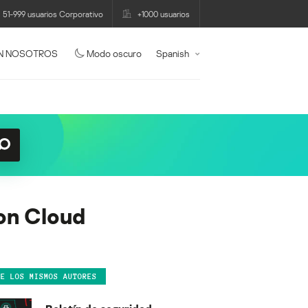
51-999 usuarios Corporativo
+1000 usuarios
N NOSOTROS
Modo oscuro
Spanish
zon Cloud
DE LOS MISMOS AUTORES