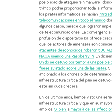
posibilidad de ataques ‘sin malware’, donde
tráfico podría proporcionar toda la inform
los piratas informáticos se habían
infiltr
telecomunicaciones en todo el mundo
don
algunos casos, parece que lograron imple
de telecomunicaciones. La convergencia 
profusión de dispositivos IoT ofrece crec
que los actores de amenazas son conscie
atacantes desconocidos robaron 500 MB d
NASA usando una Raspberry Pi
. En dicie
Unido se detuvo por temor a una posible 
fuese avistado sobre una de las pistas
. S
aficionado a los drones o de determinado
infraestructura crítica del país se detuv
este sin duda crecerá.
En los últimos años, hemos visto una serie
infraestructura crítica, y que en su mayo
amplios.
Si bien
la
mayoría de las infeccion