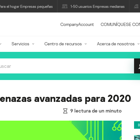
Para el hogar Empresas pequeñas
1-50 usuarios Empresas medianas
CompanyAccount
COMUNÍQUESE CO
Servicios
Centro de recursos
Acerca de nosotros
enazas avanzadas para 2020
9
lectura de un minuto