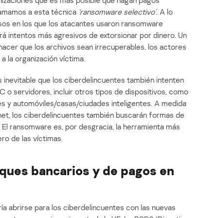
anizaciones que es más posible que hagan pagos
Llamamos a esta técnica
‘ransomware selectivo’
. A lo
asos en los que los atacantes usaron ransomware
rá intentos más agresivos de extorsionar por dinero. Un
 hacer que los archivos sean irrecuperables, los actores
 la organización víctima.
inevitable que los ciberdelincuentes también intenten
C o servidores, incluir otros tipos de dispositivos, como
ntes y automóviles/casas/ciudades inteligentes. A medida
net, los ciberdelincuentes también buscarán formas de
. El ransomware es, por desgracia, la herramienta más
ero de las víctimas.
ques bancarios y de pagos en
a abrirse para los ciberdelincuentes con las nuevas