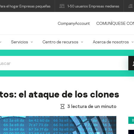
Para el hogar Empresas pequeñas
1-50 usuarios Empresas medianas
CompanyAccount
COMUNÍQUESE CO
Servicios
Centro de recursos
Acerca de nosotros
tos: el ataque de los clones
3
lectura de un minuto