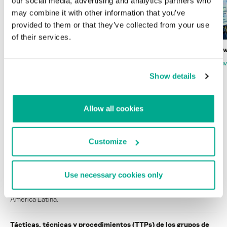
our social media, advertising and analytics partners who
may combine it with other information that you’ve
provided to them or that they’ve collected from your use
of their services.
Wardriving en México: preparativos para
Estado del ransomw
la Copa Mundial de Fútbol 2026
FABIO ASSOLINI
MARC RI
ISABEL MANJARREZ
DARYA GORODILOVA
Show details
Allow all cookies
INFORMES
Customize
BlindEagle vuela alto en LATAM
Kaspersky proporciona información sobre la actividad y los TTPs
Use necessary cookies only
del APT BlindEagle. Grupo que apunta a organizaciones e
individuos en Colombia, Ecuador, Chile, Panamá y otros países de
América Latina.
Tácticas, técnicas y procedimientos (TTPs) de los grupos de