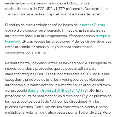
implementación de varios métodos de DDoS, como el
desbordamiento de TCP, UDP y HTTP, así como la funcionalidad de
fuerza bruta para hackear dispositivos IoT a través de Telnet.
El código de Mirai también sentó las bases de
la botnet ZHtrap
,
que se dio a conocer en el segundo trimestre. Este malware es
interesante porque utiliza dispositivos infectados como
trampa o
honeypot
. ZHtrap recoge las direcciones IP de los dispositivos que
están atacando la trampa, y luego intenta atacar estos
dispositivos por sí mismo.
Recientemente, los delincuentes se han dedicado a la búsqueda de
nuevos servicios y protocolos que se puedan utilizar para
amplificar ataques DDoS. El segundo trimestre de 2021 no fue una
excepción: a principios de julio, los investigadores de Netscout
informaron que habían notado un aumento en los ataques a través
del protocolo
Session Traversal Utilities for NAT
(STUN). Este
protocolo se utiliza para mapear las direcciones IP y los puertos de
los hosts ocultos detrás de NAT con las direcciones IP y los
puertos externos. Con su ayuda, los atacantes sólo consiguieron
multiplicar el volumen de tráfico basura por un factor de 2,32. Pero