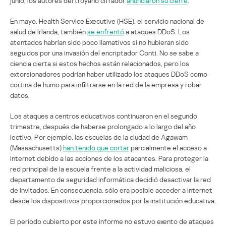
junio, los autores del troyano cifrador
anunciaron su cierre
.
En mayo, Health Service Executive (HSE), el servicio nacional de
salud de Irlanda, también
se enfrentó
a ataques DDoS. Los
atentados habrían sido poco llamativos si no hubieran sido
seguidos por una invasión del encriptador Conti. No se sabe a
ciencia cierta si estos hechos están relacionados, pero los
extorsionadores podrían haber utilizado los ataques DDoS como
cortina de humo para infiltrarse en la red de la empresa y robar
datos.
Los ataques a centros educativos continuaron en el segundo
trimestre, después de haberse prolongado a lo largo del año
lectivo. Por ejemplo, las escuelas de la ciudad de Agawam
(Massachusetts)
han tenido que cortar
parcialmente el acceso a
Internet debido a las acciones de los atacantes. Para proteger la
red principal de la escuela frente a la actividad maliciosa, el
departamento de seguridad informática decidió desactivar la red
de invitados. En consecuencia, sólo era posible acceder a Internet
desde los dispositivos proporcionados por la institución educativa.
El periodo cubierto por este informe no estuvo exento de ataques