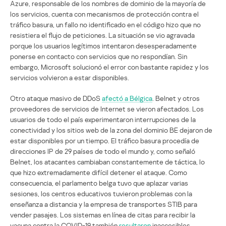
Azure, responsable de los nombres de dominio de la mayoría de
los servicios, cuenta con mecanismos de protección contra el
tráfico basura, un fallo no identificado en el código hizo que no
resistiera el flujo de peticiones. La situación se vio agravada
porque los usuarios legítimos intentaron desesperadamente
ponerse en contacto con servicios que no respondían. Sin
embargo, Microsoft solucionó el error con bastante rapidez y los
servicios volvieron a estar disponibles.
Otro ataque masivo de DDoS
afectó a Bélgica
. Belnet y otros
proveedores de servicios de Internet se vieron afectados. Los
usuarios de todo el país experimentaron interrupciones de la
conectividad y los sitios web de la zona del dominio BE dejaron de
estar disponibles por un tiempo. El tráfico basura procedía de
direcciones IP de 29 países de todo el mundo y, como señaló
Belnet, los atacantes cambiaban constantemente de táctica, lo
que hizo extremadamente difícil detener el ataque. Como
consecuencia, el parlamento belga tuvo que aplazar varias
sesiones, los centros educativos tuvieron problemas con la
enseñanza a distancia y la empresa de transportes STIB para
vender pasajes. Los sistemas en línea de citas para recibir la
vacuna contra la COVID-19 también
resultaron
inaccesibles.