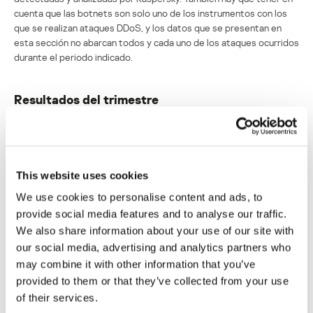
cuenta que las botnets son solo uno de los instrumentos con los
que se realizan ataques DDoS, y los datos que se presentan en
esta sección no abarcan todos y cada uno de los ataques ocurridos
durante el periodo indicado.
Resultados del trimestre
Estados Unidos sigue siendo el líder en cuanto a ataques DDoS
en el segundo trimestre (36%). La cuota de China (10,28%)
siguió bajando, mientras que Polonia (6,34%) ascendió en el
TOP 3 de los países más atacados.
This website uses cookies
El día más activo del trimestre en términos de DDoS fue el 2
We use cookies to personalise content and ads, to
de junio, cuando registramos 1.164 ataques. El día más tranquilo,
provide social media features and to analyse our traffic.
sólo observamos 60 ataques DDoS.
We also share information about your use of our site with
El mayor número de ataques DDoS se produjo los martes
our social media, advertising and analytics partners who
(15,31%) y el día más tranquilo de la semana fue el domingo
may combine it with other information that you’ve
(13,26%).
provided to them or that they’ve collected from your use
El ataque DDoS más largo duró 776 horas (más de 32 días).
of their services.