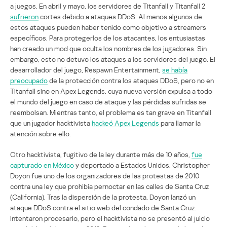
a juegos. En abril y mayo, los servidores de Titanfall y Titanfall 2
sufrieron
cortes debido a ataques DDoS. Al menos algunos de
estos ataques pueden haber tenido como objetivo a streamers
específicos. Para protegerlos de los atacantes, los entusiastas
han creado un mod que oculta los nombres de los jugadores. Sin
embargo, esto no detuvo los ataques a los servidores del juego. El
desarrollador del juego, Respawn Entertainment,
se había
preocupado
de la protección contra los ataques DDoS, pero no en
Titanfall sino en Apex Legends, cuya nueva versión expulsa a todo
el mundo del juego en caso de ataque y las pérdidas sufridas se
reembolsan. Mientras tanto, el problema es tan grave en Titanfall
que un jugador hacktivista
hackeó Apex Legends
para llamar la
atención sobre ello.
Otro hacktivista, fugitivo de la ley durante más de 10 años,
fue
capturado en México
y deportado a Estados Unidos. Christopher
Doyon fue uno de los organizadores de las protestas de 2010
contra una ley que prohibía pernoctar en las calles de Santa Cruz
(California). Tras la dispersión de la protesta, Doyon lanzó un
ataque DDoS contra el sitio web del condado de Santa Cruz.
Intentaron procesarlo, pero el hacktivista no se presentó al juicio