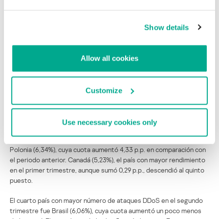
La inundación UDP se utilizó en el 60% de los ataques DDoS.
El mayor número de servidores de mando y control de la red de
Show details
bots se encontraba en Estados Unidos (47,95%), y la mayor
parte de los bots que atacaban dispositivos IoT para unirse a la
red de bots estaban en China.
Allow all cookies
Geografía de los ataques DDoS
Customize
En el segundo trimestre de 2021, al igual que en el primero, la
mayoría de los ataques DDoS fue contra recursos situados en
Estados Unidos (36%). Por su parte, China (10,28%), que ocupaba el
Use necessary cookies only
primer lugar hasta este año, siguió cayendo: su cuota disminuyó en
6,36 p.p. La tercera posición la ocupó esta vez un recién llegado,
Polonia (6,34%), cuya cuota aumentó 4,33 p.p. en comparación con
el periodo anterior. Canadá (5,23%), el país con mayor rendimiento
en el primer trimestre, aunque sumó 0,29 p.p., descendió al quinto
puesto.
El cuarto país con mayor número de ataques DDoS en el segundo
trimestre fue Brasil (6,06%), cuya cuota aumentó un poco menos