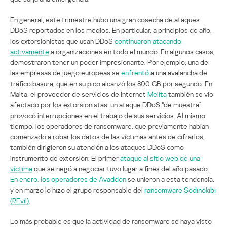
En general, este trimestre hubo una gran cosecha de ataques
DDoS reportados en los medios. En particular, a principios de año,
los extorsionistas que usan DDoS
continuaron atacando
activamente
a organizaciones en todo el mundo. En algunos casos,
demostraron tener un poder impresionante. Por ejemplo, una de
las empresas de juego europeas se
enfrentó
a una avalancha de
tráfico basura, que en su pico alcanzó los 800 GB por segundo. En
Malta, el proveedor de servicios de Internet
Melita
también se vio
afectado por los extorsionistas: un ataque DDoS “de muestra”
provocó interrupciones en el trabajo de sus servicios. Al mismo
tiempo, los operadores de ransomware, que previamente habían
comenzado a robar los datos de las víctimas antes de cifrarlos,
también dirigieron su atención a los ataques DDoS como
instrumento de extorsión. El primer
ataque al sitio web de una
víctima
que se negó a negociar tuvo lugar a fines del año pasado.
En enero, los operadores de Avaddon
se unieron a esta tendencia,
y en marzo lo hizo el grupo responsable del
ransomware Sodinokibi
(REvil)
.
Lo más probable es que la actividad de ransomware se haya visto