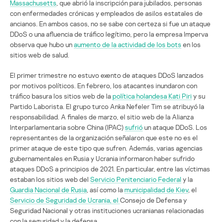
Massachusetts
, que abrió la inscripción para jubilados, personas
con enfermedades crónicas y empleados de asilos estatales de
ancianos. En ambos casos, no se sabe con certeza si fue un ataque
DDoS o una afluencia de tráfico legítimo, pero la empresa Imperva
observa que hubo un
aumento de la actividad de los bots
en los
sitios web de salud.
El primer trimestre no estuvo exento de ataques DDoS lanzados
por motivos políticos. En febrero, los atacantes inundaron con
tráfico basura los sitios web de la
política holandesa Kati Piri
y su
Partido Laborista. El grupo turco Anka Nefeler Tim se atribuyó la
responsabilidad. A finales de marzo, el sitio web de la Alianza
Interparlamentaria sobre China (IPAC)
sufrió
un ataque DDoS. Los
representantes de la organización señalaron que este no es el
primer ataque de este tipo que sufren. Además, varias agencias
gubernamentales en Rusia y Ucrania informaron haber sufrido
ataques DDoS a principios de 2021. En particular, entre las víctimas
estaban los sitios web del
Servicio Penitenciario Federal
y la
Guardia Nacional de Rusia
, así como la
municipalidad de Kiev
, el
Servicio de Seguridad de Ucrania, el
Consejo de Defensa y
Seguridad Nacional y otras instituciones ucranianas relacionadas
con la seguridad y la defensa.