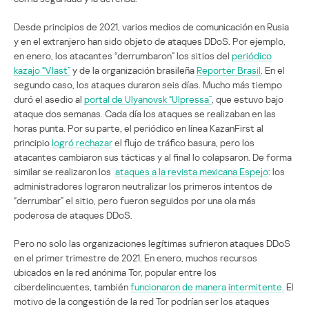
Desde principios de 2021, varios medios de comunicación en Rusia
y en el extranjero han sido objeto de ataques DDoS. Por ejemplo,
en enero, los atacantes “derrumbaron” los sitios del
periódico
kazajo “Vlast”
y de la organización brasileña
Reporter Brasil
. En el
segundo caso, los ataques duraron seis días. Mucho más tiempo
duró el asedio al
portal de Ulyanovsk “Ulpressa”
, que estuvo bajo
ataque dos semanas. Cada día los ataques se realizaban en las
horas punta. Por su parte, el periódico en línea KazanFirst al
principio
logró rechazar
el flujo de tráfico basura, pero los
atacantes cambiaron sus tácticas y al final lo colapsaron. De forma
similar se realizaron los
ataques a la revista mexicana Espejo
: los
administradores lograron neutralizar los primeros intentos de
“derrumbar” el sitio, pero fueron seguidos por una ola más
poderosa de ataques DDoS.
Pero no solo las organizaciones legítimas sufrieron ataques DDoS
en el primer trimestre de 2021. En enero, muchos recursos
ubicados en la red anónima Tor, popular entre los
ciberdelincuentes, también
funcionaron de manera intermitente.
El
motivo de la congestión de la red Tor podrían ser los ataques