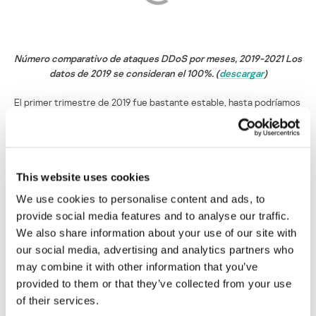
Número comparativo de ataques DDoS por meses, 2019-2021 Los
datos de 2019 se consideran el 100%. (
descargar
)
El primer trimestre de 2019 fue bastante estable, hasta podríamos
decir ejemplar. Por eso nos sirve de patrón de referencia para
mostrar las desviaciones. Se ve claramente que el año pasado
hubo un aumento explosivo en la actividad de los ataques DDoS en
febrero y marzo, lo que hemos asociado y seguimos asociando con
la epidemia del coronavirus, la transición al trabajo remoto y la
This website uses cookies
aparición de una gran cantidad de nuevos objetivos vulnerables a
We use cookies to personalise content and ads, to
DDoS. No menos notorios son los datos de enero de este año en
provide social media features and to analyse our traffic.
comparación con los datos de 2019.
We also share information about your use of our site with
Vale la pena prestar atención a la significativa disminución de los
our social media, advertising and analytics partners who
indicadores del primer trimestre en su conjunto respecto al mismo
may combine it with other information that you’ve
período del año anterior. Explicamos esta brecha por las tasas
provided to them or that they’ve collected from your use
anormalmente altas de 2020 que ya hemos mencionado. Durante el
of their services.
último año, la situación ha cambiado: las organizaciones han