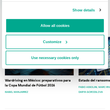
Show details
Allow all cookies
ÚLTIMAS PUBLICACIONES
Customize
Use necessary cookies only
Wardriving en México: preparativos para
Estado del ransomw
la Copa Mundial de Fútbol 2026
FABIO ASSOLINI
MARC RI
ISABEL MANJARREZ
DARYA GORODILOVA