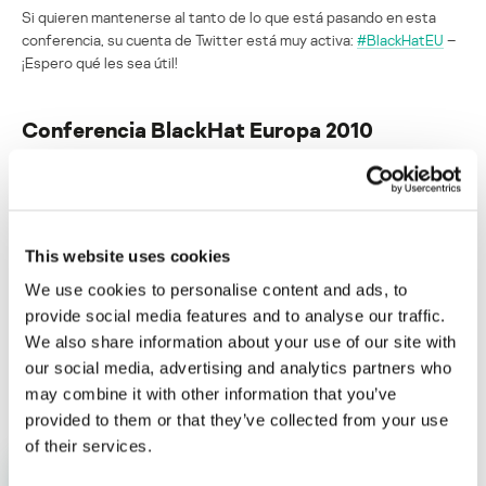
Si quieren mantenerse al tanto de lo que está pasando en esta
conferencia, su cuenta de Twitter está muy activa:
#BlackHatEU
–
¡Espero qué les sea útil!
Conferencia BlackHat Europa 2010
Su dirección de correo electrónico no será publicada.
Los
campos obligatorios están marcados con
*
This website uses cookies
We use cookies to personalise content and ads, to
provide social media features and to analyse our traffic.
We also share information about your use of our site with
Nombre
*
Correo electrónico
*
our social media, advertising and analytics partners who
may combine it with other information that you’ve
provided to them or that they’ve collected from your use
of their services.