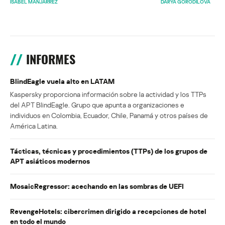
ISABEL MANJARREZ
DARYA GORODILOVA
INFORMES
BlindEagle vuela alto en LATAM
Kaspersky proporciona información sobre la actividad y los TTPs
del APT BlindEagle. Grupo que apunta a organizaciones e
individuos en Colombia, Ecuador, Chile, Panamá y otros países de
América Latina.
Tácticas, técnicas y procedimientos (TTPs) de los grupos de
APT asiáticos modernos
MosaicRegressor: acechando en las sombras de UEFI
RevengeHotels: cibercrimen dirigido a recepciones de hotel
en todo el mundo