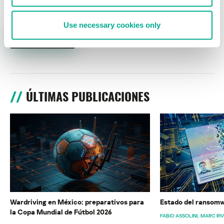
Use necessary cookies only
ÚLTIMAS PUBLICACIONES
Wardriving en México: preparativos para
Estado del ransomw
la Copa Mundial de Fútbol 2026
FABIO ASSOLINI
MARC RI