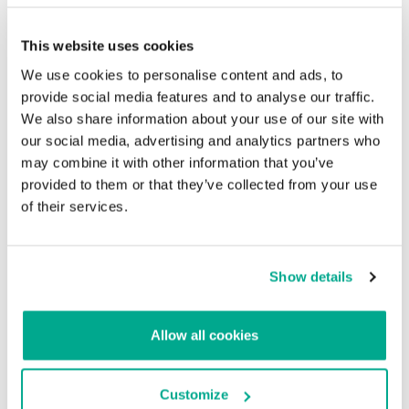
This website uses cookies
ORACLE
EXPLOIT KITS
ADOBE
We use cookies to personalise content and ads, to
MENSAJES DE SPAM
provide social media features and to analyse our traffic.
We also share information about your use of our site with
our social media, advertising and analytics partners who
Correos falsos de CNN dicen que Estados
may combine it with other information that you’ve
Unidos está bombardeando Siria
provided to them or that they’ve collected from your use
of their services.
Su dirección de correo electrónico no será publicada.
Los
campos obligatorios están marcados con
*
Show details
Allow all cookies
Nombre
*
Correo electrónico
*
Customize