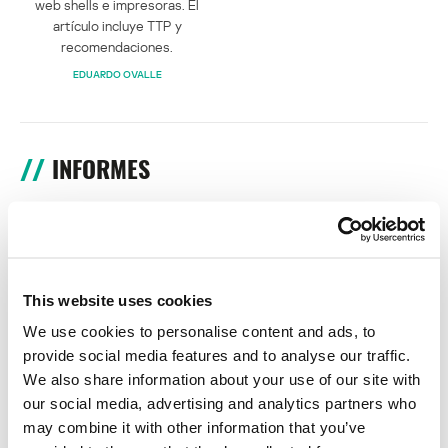
web shells e impresoras. El
artículo incluye TTP y
recomendaciones.
EDUARDO OVALLE
INFORMES
BlindEagle vuela alto en LATAM
Kaspersky proporciona información sobre la actividad y los TTPs
del APT BlindEagle. Grupo que apunta a organizaciones e
individuos en Colombia, Ecuador, Chile, Panamá y otros países de
This website uses cookies
América Latina.
We use cookies to personalise content and ads, to
Tácticas, técnicas y procedimientos (TTPs) de los grupos de
provide social media features and to analyse our traffic.
APT asiáticos modernos
We also share information about your use of our site with
our social media, advertising and analytics partners who
MosaicRegressor: acechando en las sombras de UEFI
may combine it with other information that you’ve