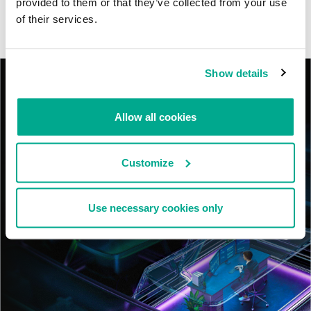
provided to them or that they’ve collected from your use
RevengeHotels: cibercrimen dirigido a recepciones de hotel
of their services.
en todo el mundo
Show details
Allow all cookies
Customize
Use necessary cookies only