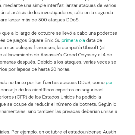
, mediante una simple interfaz, lanzar ataques de varios
ún el análisis de los investigadores, sólo en la segunda
o para lanzar más de 300 ataques DDoS.
 que a lo largo de octubre se llevó a cabo una poderosa
és de juegos Square Enix. Su
primera ola
data de
ue a sus colegas franceses, la compañía Ubisoft (al
ue al lanzamiento de Assassin’s Creed Odyssey el 4 de
semanas después. Debido a los ataques, varias veces se
arios por lapsos de hasta 20 horas.
rcado no tanto por los fuertes ataques DDoS, como
por
 consejo de los científicos expertos en seguridad
eriores (CFR) de los Estados Unidos ha pedido la
 que se ocupe de reducir el número de botnets. Según lo
rnamentales, sino también las privadas deberían unirse a
ciales. Por ejemplo, en octubre el estadounidense Austin