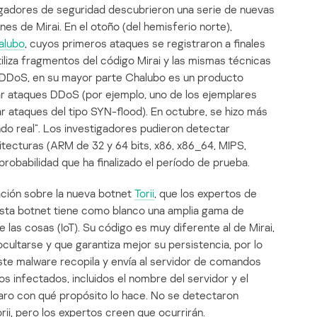
tigadores de seguridad descubrieron una serie de nuevas
nes de Mirai. En el otoño (del hemisferio norte),
alubo
, cuyos primeros ataques se registraron a finales
liza fragmentos del código Mirai y las mismas técnicas
or.DDoS, en su mayor parte Chalubo es un producto
r ataques DDoS (por ejemplo, uno de los ejemplares
r ataques del tipo SYN-flood). En octubre, se hizo más
do real”. Los investigadores pudieron detectar
itecturas (ARM de 32 y 64 bits, x86, x86_64, MIPS,
robabilidad que ha finalizado el período de prueba.
ación sobre la nueva botnet
Torii
, que los expertos de
Esta botnet tiene como blanco una amplia gama de
e las cosas (IoT). Su código es muy diferente al de Mirai,
ultarse y que garantiza mejor su persistencia, por lo
te malware recopila y envía al servidor de comandos
os infectados, incluidos el nombre del servidor y el
laro con qué propósito lo hace. No se detectaron
i, pero los expertos creen que ocurrirán.