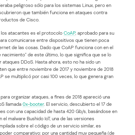
ba peligroso sólo para los sistemas Linux, pero en
escubrieron que también funciona en ataques contra
productos de Cisco.
los atacantes es el protocolo
CoAP
, aprobado para su
para comunicarse entre dispositivos que tienen poca
ternet de las cosas. Dado que CoAP funciona con en el
nacimiento” de este último, lo que significa que se lo
 ataques DDoS. Hasta ahora, esto no ha sido un
rten que entre noviembre de 2017 y noviembre de 2018
AP se multiplicó por casi 100 veces, lo que genera gran
para organizar ataques, a fines de 2018 apareció una
DoS llamada
0x-booter
. El servicio, descubierto el 17 de
ques con una capacidad de hasta 420 Gb/s, basándose en
 el malware Bushido IoT, una de las versiones
pilada sobre el código de un servicio similar, es
 y poder comparativo: por una cantidad muy pequeña (de