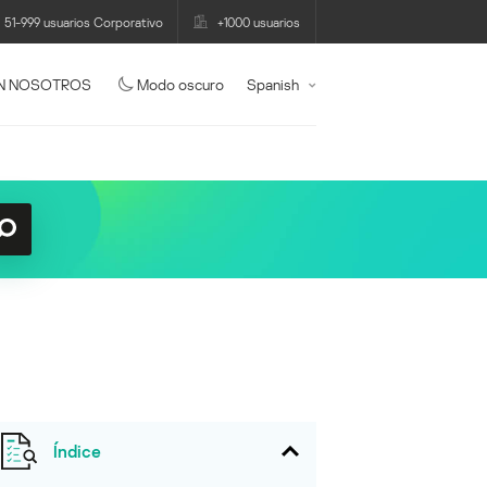
51-999 usuarios Corporativo
+1000 usuarios
N NOSOTROS
Modo oscuro
Spanish
Índice