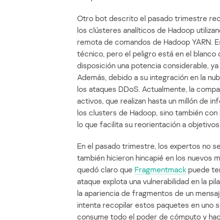
Otro bot descrito el pasado trimestre re
los clústeres analíticos de Hadoop utiliz
remota de comandos de Hadoop YARN. Est
técnico, pero el peligro está en el blanco 
disposición una potencia considerable, y
Además, debido a su integración en la nu
los ataques DDoS. Actualmente, la compañ
activos, que realizan hasta un millón de 
los clusters de Hadoop, sino también con l
lo que facilita su reorientación a objetiv
En el pasado trimestre, los expertos no se
también hicieron hincapié en los nuevos m
quedó claro que
Fragmentmack
puede ten
ataque explota una vulnerabilidad en la pi
la apariencia de fragmentos de un mensa
intenta recopilar estos paquetes en uno so
consume todo el poder de cómputo y hace 