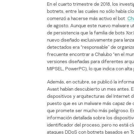
En el cuarto trimestre de 2018, los inves
botnets, entre las cuales no sólo había clo
comenzó a hacerse más activo el bot
Ch
de agosto. Aunque este nuevo malware uti
de persistencia que la familia de bots X
nuevo diseñado exclusivamente para lanza
detectados era “responsable” de organiza
frecuente encontrar a Chalubo “en el mun
versiones diseñadas para diferentes arqu
MIPSEL, PowerPC), lo que indica con alta p
Además, en octubre, se publicó la inform
Avast habían descubierto un mes antes. 
dispositivos y arquitecturas del Internet d
puesto que es un malware más capaz de oc
que promete ser mucho más peligroso. Es
información detallada sobre los dispositiv
identificador del proceso, pero no está c
ataques DDoS con botnets basados en Tori