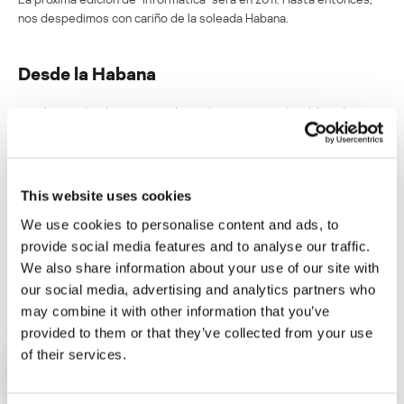
nos despedimos con cariño de la soleada Habana.
Desde la Habana
Su dirección de correo electrónico no será publicada.
Los
campos obligatorios están marcados con
*
This website uses cookies
We use cookies to personalise content and ads, to
provide social media features and to analyse our traffic.
We also share information about your use of our site with
Nombre
*
Correo electrónico
*
our social media, advertising and analytics partners who
may combine it with other information that you’ve
provided to them or that they’ve collected from your use
of their services.