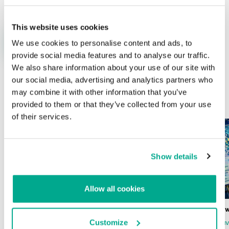
This website uses cookies
We use cookies to personalise content and ads, to
provide social media features and to analyse our traffic.
We also share information about your use of our site with
our social media, advertising and analytics partners who
may combine it with other information that you’ve
ÚLTIMAS PUBLICACIONES
provided to them or that they’ve collected from your use
of their services.
Show details
Allow all cookies
Wardriving en México: preparativos para
Estado del ransomw
la Copa Mundial de Fútbol 2026
Customize
FABIO ASSOLINI
MARC RI