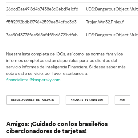
26dcd3aa4918d4b7438e8c0ebd9e1cfd
UDS:DangerousObject.Multi
f5ff2992bdb1979642599ee54cfbc3d3
Trojan.Win32.Prilex.f
7ae9043778fee965af4f8b66721bdfab
UDS:DangerousObject.Multi
Nuestra lista completa de IOCs, así como las normas Yara y los
informes completos están disponibles para los clientes del
servicio Informes de Inteligencia Financiera. Si desea saber más
sobre este servicio, por favor escríbanos a:
financialintel@kaspersky.com
DESCRIPCIONES DE MALWARE
MALWARE FINANCIERO
ATM
Amigos: ¡Cuidado con los brasileños
ciberclonadores de tarjetas!