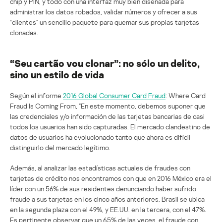
chip y PIN, y todo con una interfaz muy bien diseñada para
administrar los datos robados, validar números y ofrecer a sus
“clientes” un sencillo paquete para quemar sus propias tarjetas
clonadas.
“Seu cartão vou clonar”: no sólo un delito,
sino un estilo de vida
Según el informe
2016 Global Consumer Card Fraud
: Where Card
Fraud Is Coming From, “En este momento, debemos suponer que
las credenciales y/o información de las tarjetas bancarias de casi
todos los usuarios han sido capturadas. El mercado clandestino de
datos de usuarios ha evolucionado tanto que ahora es difícil
distinguirlo del mercado legítimo.
Además, al analizar las estadísticas actuales de fraudes con
tarjetas de crédito nos encontramos con que en 2016 México era el
líder con un 56% de sus residentes denunciando haber sufrido
fraude a sus tarjetas en los cinco años anteriores. Brasil se ubica
en la segunda plaza con el 49%, y EE.UU. en la tercera, con el 47%.
Es pertinente observar que un 65% de las veces, el fraude con