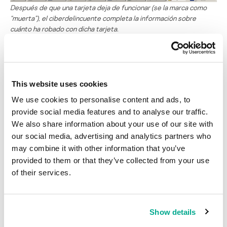
Después de que una tarjeta deja de funcionar (se la marca como
“muerta”), el ciberdelincuente completa la información sobre
cuánto ha robado con dicha tarjeta.
Puesto que Daphne está diseñada como una aplicación
cliente/servidor, varios usuarios pueden solicitar la misma
información al mismo tiempo, y todas las modificaciones en las
tarjetas se sincronizan con una base de datos central. Este
This website uses cookies
procedimiento permite que varios equipos trabajen con el mismo
We use cookies to personalise content and ads, to
conjunto de datos, que el usuario conectado cree una nueva
provide social media features and to analyse our traffic.
tarjeta directamente de la interfaz, y que la herramienta decida la
We also share information about your use of our site with
mejor plantilla a utilizar y cómo configurar la tarjeta.
our social media, advertising and analytics partners who
may combine it with other information that you’ve
No te espantes, pero tu tarjeta puede estar
provided to them or that they’ve collected from your use
ejecutando Java.
of their services.
La norma y tecnología de apoyo EMV es un marco sólido que
proporciona mucha más protección que la tradicional banda
magnética. Pero lamentablemente, debido a una mala
Show details
implementación de esta tecnología, los ciberpiratas pueden