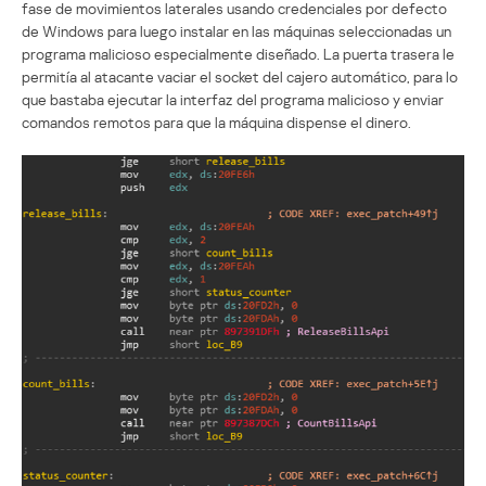
fase de movimientos laterales usando credenciales por defecto
de Windows para luego instalar en las máquinas seleccionadas un
programa malicioso especialmente diseñado. La puerta trasera le
permitía al atacante vaciar el socket del cajero automático, para lo
que bastaba ejecutar la interfaz del programa malicioso y enviar
comandos remotos para que la máquina dispense el dinero.