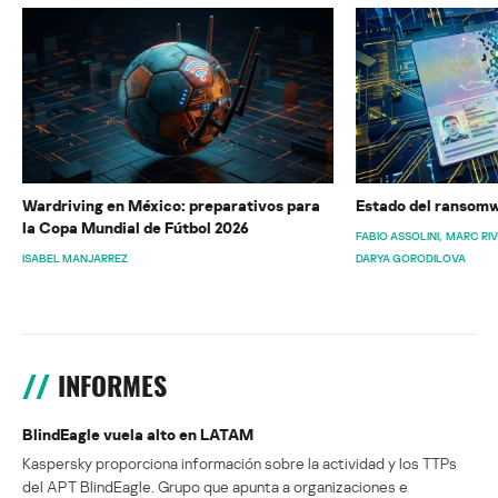
Wardriving en México: preparativos para
Estado del ransomw
la Copa Mundial de Fútbol 2026
FABIO ASSOLINI
MARC RI
ISABEL MANJARREZ
DARYA GORODILOVA
INFORMES
BlindEagle vuela alto en LATAM
Kaspersky proporciona información sobre la actividad y los TTPs
del APT BlindEagle. Grupo que apunta a organizaciones e