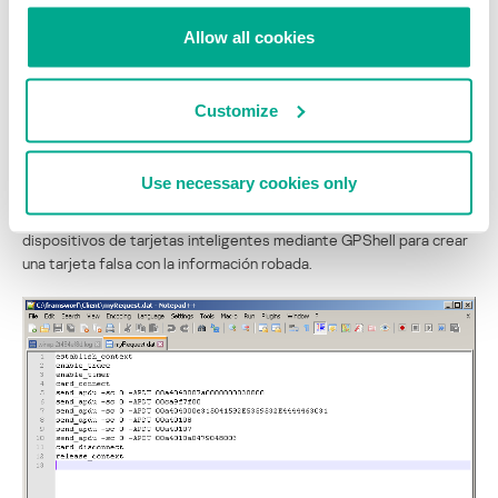
aprovecharse de ella para clonar tarjetas EMV con datos robados
de la víctima.
Allow all cookies
Sin embargo, esta técnica no es del todo nueva ni exclusiva de los
ciberpiratas brasileños. Hemos visto los mismos TTPs en otras
Customize
familias de programas maliciosos, a la venta en foros clandestinos
y en ataques contra bancos en Europa y otros países
latinoamericanos, como Brasil, México, Ecuador y Colombia.
Use necessary cookies only
Además, la herramienta tiene una opción para comunicarse con
dispositivos de tarjetas inteligentes mediante GPShell para crear
una tarjeta falsa con la información robada.