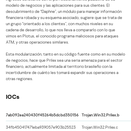
modelo de negocios y las aplicaciones para sus clientes. El
descubrimiento de “Daphne”, un módulo para manejar información
financiera robada y su esquema asociado, sugiere que se trata de
un grupo “orientado a los clientes”, con muchos niveles en su
cadena de desarrollo, lo que nos lleva a compararlo con lo que
vimos en Plotus, el conocido programa maliciosos para ataques
ATM, y otras operaciones similares.
Esta modularización, tanto en su código fuente como en su modelo
de negocios, hace que Prilex sea una seria amenaza para el sector
financiero, actualmente limitada al territorio brasileño con la
incertidumbre de cuánto les tomará expandir sus operaciones a
otras regiones.
IOCs
7ab092ea240430f45264b5dcbd350156
Trojan.Win32.Prilex.b
34fb450417471eba939057e903b25523
Trojan.Win32.Prilex.c