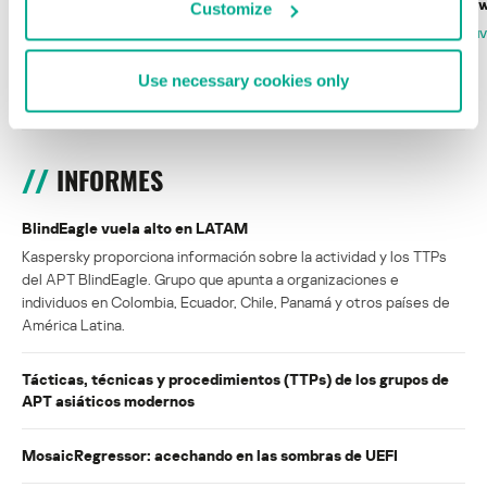
Wardriving en México: preparativos para
Estado del ransomw
Customize
la Copa Mundial de Fútbol 2026
FABIO ASSOLINI
MARC RI
ISABEL MANJARREZ
DARYA GORODILOVA
Use necessary cookies only
INFORMES
BlindEagle vuela alto en LATAM
Kaspersky proporciona información sobre la actividad y los TTPs
del APT BlindEagle. Grupo que apunta a organizaciones e
individuos en Colombia, Ecuador, Chile, Panamá y otros países de
América Latina.
Tácticas, técnicas y procedimientos (TTPs) de los grupos de
APT asiáticos modernos
MosaicRegressor: acechando en las sombras de UEFI