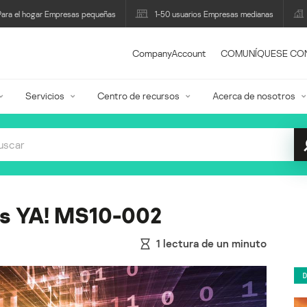
Para el hogar Empresas pequeñas
1-50 usuarios Empresas medianas
CompanyAccount
COMUNÍQUESE CO
Servicios
Centro de recursos
Acerca de nosotros
hes YA! MS10-002
1
lectura de un minuto