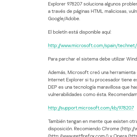
Explorer 978207 soluciona algunos proble
a través de páginas HTML maliciosas, vul
Google/Adobe.
El boletín está disponible aquí:
http://www.microsoft.com/spain/technet/
Para parchar el sistema debe utilizar Wi
Además, Microsoft creó una herramienta 
Internet Explorer si tu procesador tiene e
DEP es una tecnología maravillosa que hac
vulnerabilidades como ésta. Recomendamos
http://support.microsoft.com/kb/978207
También tengan en mente que existen otra
disposición. Recomiendo Chrome (http://
(http://www.getfirefox.com/) y Opera (ht