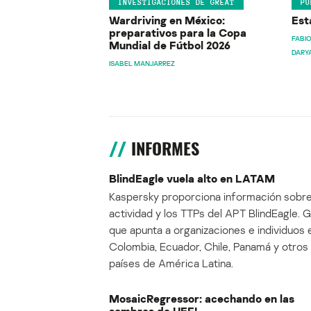
INVESTIGACIONES DE GREAT
PU
Wardriving en México:
Est
preparativos para la Copa
FABIO
Mundial de Fútbol 2026
DARY
ISABEL MANJARREZ
INFORMES
BlindEagle vuela alto en LATAM
Kaspersky proporciona información sobre
actividad y los TTPs del APT BlindEagle. 
que apunta a organizaciones e individuos 
Colombia, Ecuador, Chile, Panamá y otros
países de América Latina.
MosaicRegressor: acechando en las
sombras de UEFI