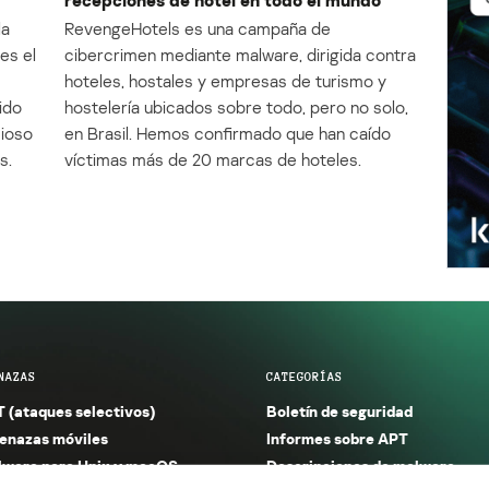
la
RevengeHotels es una campaña de
es el
cibercrimen mediante malware, dirigida contra
e
hoteles, hostales y empresas de turismo y
ido
hostelería ubicados sobre todo, pero no solo,
cioso
en Brasil. Hemos confirmado que han caído
s.
víctimas más de 20 marcas de hoteles.
NAZAS
CATEGORÍAS
 (ataques selectivos)
Boletín de seguridad
nazas móviles
Informes sobre APT
ware para Unix y macOS
Descripciones de malware