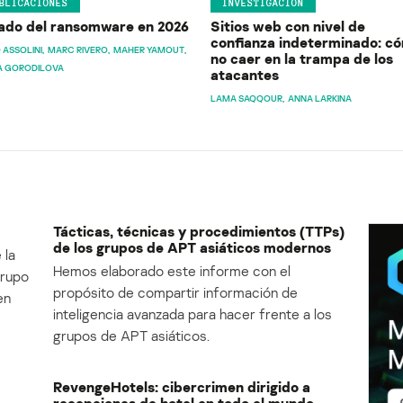
BLICACIONES
INVESTIGACIÓN
ado del ransomware en 2026
Sitios web con nivel de
confianza indeterminado: c
 ASSOLINI
MARC RIVERO
MAHER YAMOUT
no caer en la trampa de los
A GORODILOVA
atacantes
LAMA SAQQOUR
ANNA LARKINA
Tácticas, técnicas y procedimientos (TTPs)
de los grupos de APT asiáticos modernos
 la
Hemos elaborado este informe con el
Grupo
propósito de compartir información de
en
inteligencia avanzada para hacer frente a los
grupos de APT asiáticos.
RevengeHotels: cibercrimen dirigido a
recepciones de hotel en todo el mundo